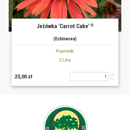
Jeżówka 'Carrot Cake'
®
(Echinacea)
Pojemnik:
2 Litry
25,00 zł