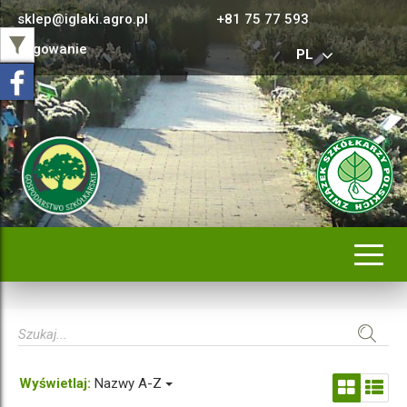
sklep@iglaki.agro.pl
+81 75 77 593
Logowanie
PL
Rozwi
nawig
Wyświetlaj:
Nazwy A-Z