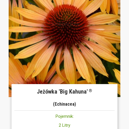
Jeżówka 'Big Kahuna'
®
(Echinacea)
Pojemnik:
2 Litry