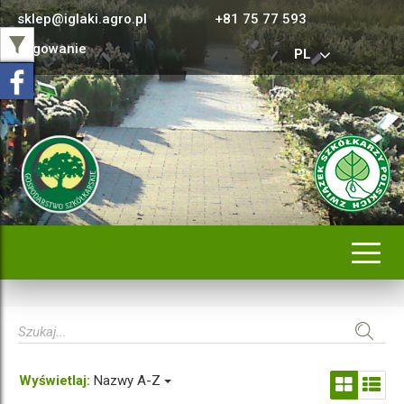
sklep@iglaki.agro.pl
+81 75 77 593
Logowanie
PL
Rozwi
nawig
Wyświetlaj:
Nazwy A-Z