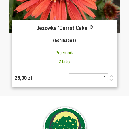
Jeżówka 'Carrot Cake'
®
(Echinacea)
Pojemnik:
2 Litry
25,00 zł