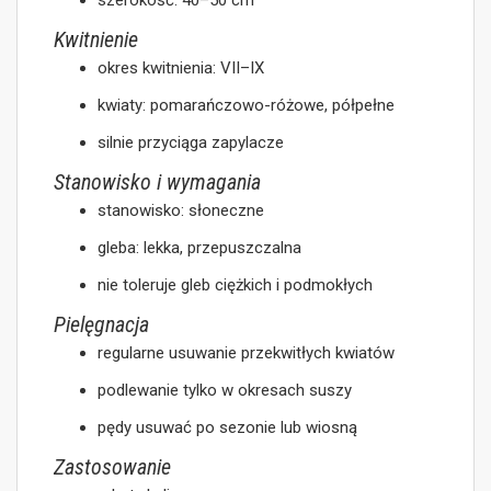
szerokość: 40–50 cm
Kwitnienie
okres kwitnienia: VII–IX
kwiaty: pomarańczowo-różowe, półpełne
silnie przyciąga zapylacze
Stanowisko i wymagania
stanowisko: słoneczne
gleba: lekka, przepuszczalna
nie toleruje gleb ciężkich i podmokłych
Pielęgnacja
regularne usuwanie przekwitłych kwiatów
podlewanie tylko w okresach suszy
pędy usuwać po sezonie lub wiosną
Zastosowanie