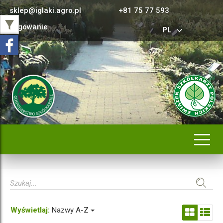
sklep@iglaki.agro.pl
+81 75 77 593
Logowanie
PL
Rozwi
nawig
Wyświetlaj:
Nazwy A-Z