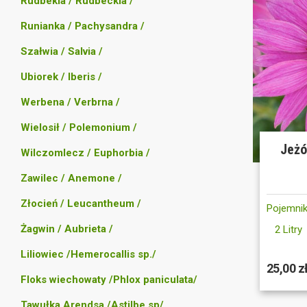
Rudbekia / Rudbeckia /
Runianka / Pachysandra /
Szałwia / Salvia /
Ubiorek / Iberis /
Werbena / Verbrna /
Wielosił / Polemonium /
Jeżó
Wilczomlecz / Euphorbia /
Zawilec / Anemone /
Złocień / Leucantheum /
Pojemnik
Żagwin / Aubrieta /
2 Litry
Liliowiec /Hemerocallis sp./
25,00 z
Floks wiechowaty /Phlox paniculata/
Tawułka Arendsa /Astilbe sp/