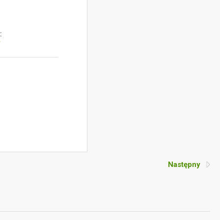
:
y
Następny