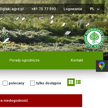
iglaki.agro.pl
+81 75 77 593
Logowanie
PL
Porady ogrodnicze
Kontakt
polecany
tylko dostępne
za niedogodność.