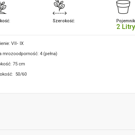
kość:
Szerokość:
Pojemnik
2 Litr
ienie: VII- IX
a mrozoodporność: 4 (pełna)
okość: 75 cm
okość: 50/60