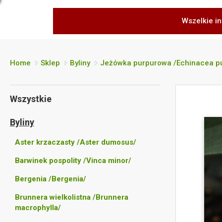
Wszelkie in
Home
Sklep
Byliny
Jeżówka purpurowa /Echinacea p
Wszystkie
Byliny
Aster krzaczasty /Aster dumosus/
Barwinek pospolity /Vinca minor/
Bergenia /Bergenia/
Brunnera wielkolistna /Brunnera
macrophylla/