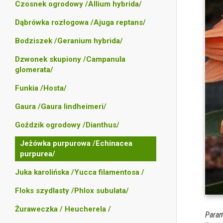
Czosnek ogrodowy /Allium hybrida/
Dąbrówka rozłogowa /Ajuga reptans/
Bodziszek /Geranium hybrida/
Dzwonek skupiony /Campanula
glomerata/
Funkia /Hosta/
Gaura /Gaura lindheimeri/
Goździk ogrodowy /Dianthus/
Jeżówka purpurowa /Echinacea
purpurea/
Juka karolińska /Yucca filamentosa /
Floks szydlasty /Phlox subulata/
Żuraweczka / Heucherela /
Param