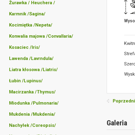
Żurawka / Heuchera /
Karmnik /Sagina/
Wyso
Kocimiętka /Nepeta/
Konwalia majowa /Convallaria/
Kwitn
Kosaciec /Iris/
Stref
Lawenda /Lavrndula/
Szer
Liatra kłosowa /Liatris/
Wysk
Łubin /Lupinus/
Macirzanka /Thymus/
Poprzedni
Miodunka /Pulmonaria/
Mukdenia /Mukdenia/
Galeria
Nachyłek /Coreopsis/