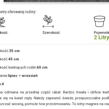
etry oferowanej rośliny:
kość:
Szerokość:
Pojemnik
2 Litr
okość:
35 cm
kość:
45 cm
ość kwitnących roślin:
60 cm
ienie:
lipiec ÷ wrzesień
a:
4
na odmiana na przednię część rabat. Bardzo trwała i obficie kwi
e się na kwiat cięty. Należy zapewnić świeże, przepuszczalne pod
szczać wiosną, pomoże tow przezimowaniu. To istny magnes na o