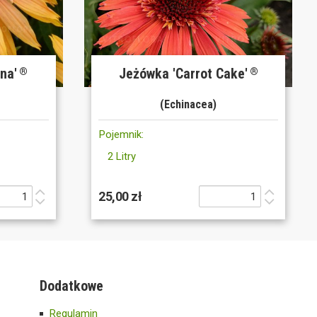
na'
Jeżówka 'Carrot Cake'
®
®
(Echinacea)
Pojemnik:
2 Litry
25,00 zł
Dodatkowe
Regulamin