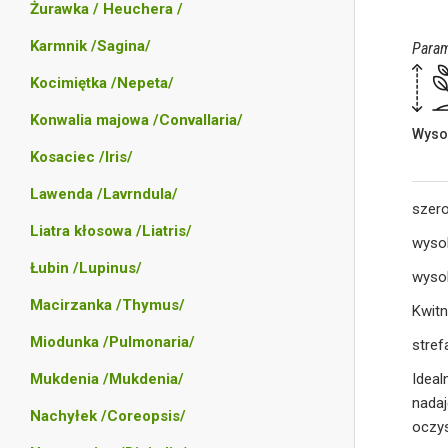
Żurawka / Heuchera /
Karmnik /Sagina/
Param
Kocimiętka /Nepeta/
Konwalia majowa /Convallaria/
Wyso
Kosaciec /Iris/
Lawenda /Lavrndula/
szer
Liatra kłosowa /Liatris/
wyso
Łubin /Lupinus/
wysok
Macirzanka /Thymus/
Kwitn
Miodunka /Pulmonaria/
stref
Mukdenia /Mukdenia/
Ideal
nadaj
Nachyłek /Coreopsis/
oczy