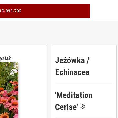
 515-893-782
Jeżówka /
ysiak
Echinacea
'Meditation
Cerise'
®