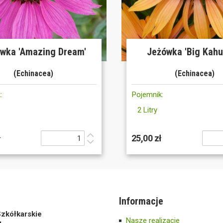
wka 'Amazing Dream'
Jeżówka 'Big Kahu
(Echinacea)
(Echinacea)
:
Pojemnik:
2 Litry
ł
25,00 zł
Informacje
zkółkarskie
Nasze realizacje