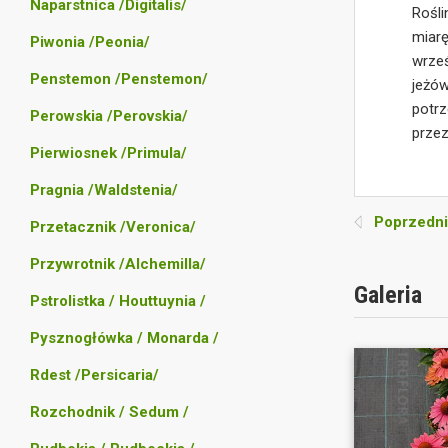
Naparstnica /Digitalis/
Rośl
miar
Piwonia /Peonia/
wrze
Penstemon /Penstemon/
jeżó
potr
Perowskia /Perovskia/
prze
Pierwiosnek /Primula/
Pragnia /Waldstenia/
Poprzedni
Przetacznik /Veronica/
Przywrotnik /Alchemilla/
Galeria
Pstrolistka / Houttuynia /
Pysznogłówka / Monarda /
Rdest /Persicaria/
Rozchodnik / Sedum /