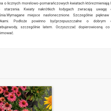
ina o licznych morelowo-pomarańczowych kwiatach którezmieniają 
ę starzenia. Kwiaty nakrótkich łodygach zwracają uwag
śnia.Wymagane miejsce nasłonecznione. Szczególnie pięknaw
wkami. Podłoże powinno byćprzepuszczalne o dobrym d
zebujewody, szczególnie latem. Oczyszczać dopierowiosną co
zimować.