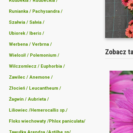
Rudbekia / Rudbeckia /
Runianka / Pachysandra /
Szałwia / Salvia /
Ubiorek / Iberis /
Werbena / Verbrna /
Zobacz t
Wielosił / Polemonium /
Wilczomlecz / Euphorbia /
Zawilec / Anemone /
Złocień / Leucantheum /
Żagwin / Aubrieta /
Liliowiec /Hemerocallis sp./
Floks wiechowaty /Phlox paniculata/
Tawułka Arendsa /Astilbe sp/