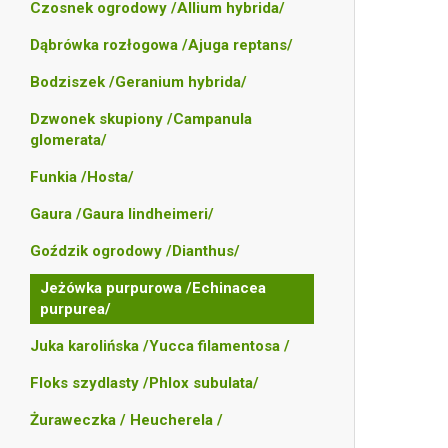
Czosnek ogrodowy /Allium hybrida/
Dąbrówka rozłogowa /Ajuga reptans/
Bodziszek /Geranium hybrida/
Dzwonek skupiony /Campanula
glomerata/
Funkia /Hosta/
Gaura /Gaura lindheimeri/
Goździk ogrodowy /Dianthus/
Jeżówka purpurowa /Echinacea
purpurea/
Juka karolińska /Yucca filamentosa /
Floks szydlasty /Phlox subulata/
Żuraweczka / Heucherela /