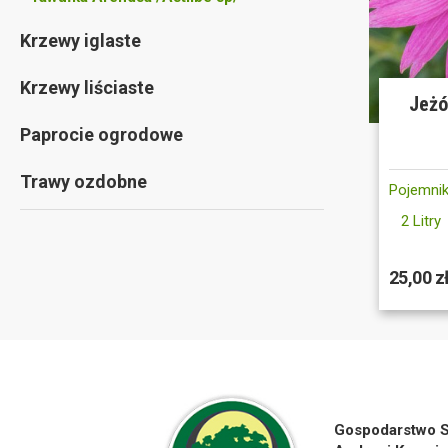
Krzewy iglaste
Krzewy liściaste
Jeżó
Paprocie ogrodowe
Trawy ozdobne
Pojemnik
2 Litry
25,00 z
Gospodarstwo S