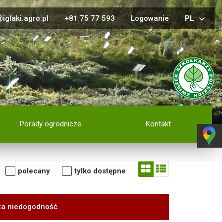
iglaki.agro.pl
+81 75 77 593
Logowanie
PL
Porady ogrodnicze
Kontakt
polecany
tylko dostępne
za niedogodność.