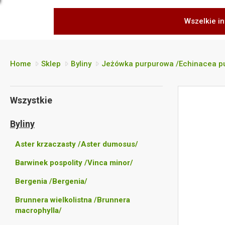
Wszelkie in
Home
Sklep
Byliny
Jeżówka purpurowa /Echinacea p
Wszystkie
Byliny
Aster krzaczasty /Aster dumosus/
Barwinek pospolity /Vinca minor/
Bergenia /Bergenia/
Brunnera wielkolistna /Brunnera
macrophylla/