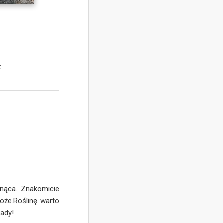
:
y
tnąca. Znakomicie
łoże.Roślinę warto
wady!