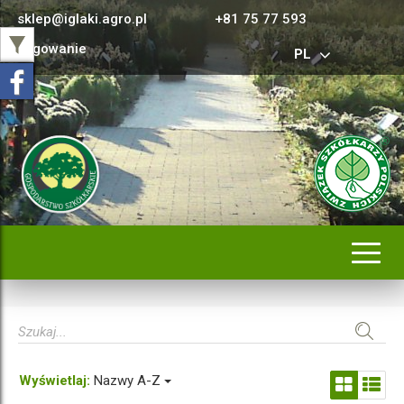
sklep@iglaki.agro.pl
+81 75 77 593
Logowanie
PL
Rozwi
nawig
Wyświetlaj:
Nazwy A-Z