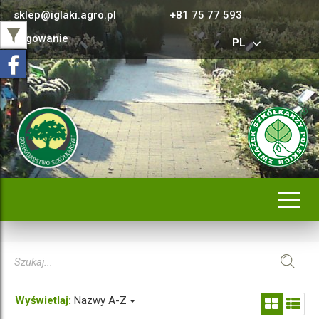
sklep@iglaki.agro.pl
+81 75 77 593
Logowanie
PL
Rozwi
nawig
Wyświetlaj:
Nazwy A-Z