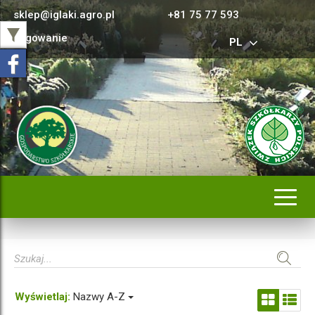
sklep@iglaki.agro.pl
+81 75 77 593
Logowanie
PL
Rozwi
nawig
Wyświetlaj:
Nazwy A-Z