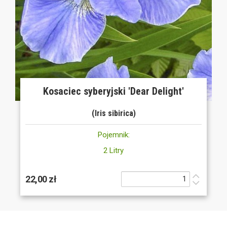
Kosaciec syberyjski 'Dear Delight'
(Iris sibirica)
Pojemnik:
2 Litry
22,00 zł