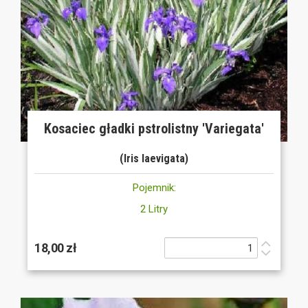
Kosaciec gładki pstrolistny 'Variegata'
(Iris laevigata)
Pojemnik:
2 Litry
18,00 zł