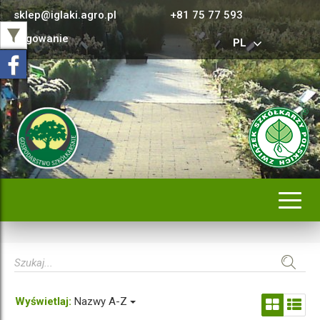
sklep@iglaki.agro.pl
+81 75 77 593
Logowanie
PL
Rozwi
nawig
Wyświetlaj:
Nazwy A-Z