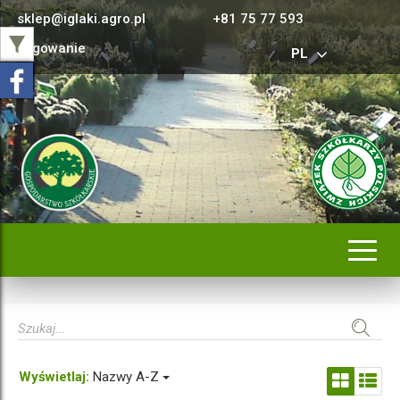
sklep@iglaki.agro.pl
+81 75 77 593
Logowanie
PL
Rozwi
nawig
Wyświetlaj:
Nazwy A-Z