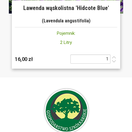
Lawenda wąskolistna 'Hidcote Blue'
(Lavendula angustifolia)
Pojemnik:
2 Litry
16,00 zł