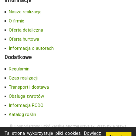
Informacje
Nasze realizacje
O firmie
Oferta detaliczna
Oferta hurtowa
Informacja o autorach
Dodatkowe
Regulamin
Czas realizacji
Transport i dostawa
Obsługa zwrotów
Informacja RODO
Katalog roślin
© Gospodarstwo Szkółkarskie Andrzej Krzysiak. Wszystkie prawa
zastrzeżone.
Ta strona wykorzystuje pliki cookies.
Dowiedz