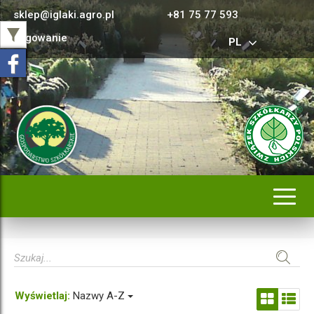
sklep@iglaki.agro.pl
+81 75 77 593
Logowanie
PL
Rozwi
nawig
Wyświetlaj:
Nazwy A-Z