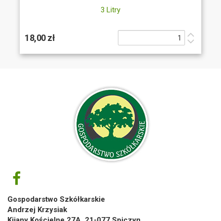
3 Litry
18,00 zł
Gospodarstwo Szkółkarskie
Andrzej Krzysiak
Kijany Kościelne 27A, 21-077 Spiczyn