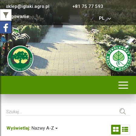
sklep@iglaki.agro.pl
+81 75 77 593
Logowanie
PL
Rozwi
nawig
Wyświetlaj:
Nazwy A-Z