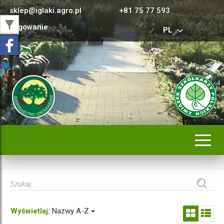
sklep@iglaki.agro.pl
+81 75 77 593
Logowanie
PL
Rozwi
nawig
Wyświetlaj:
Nazwy A-Z