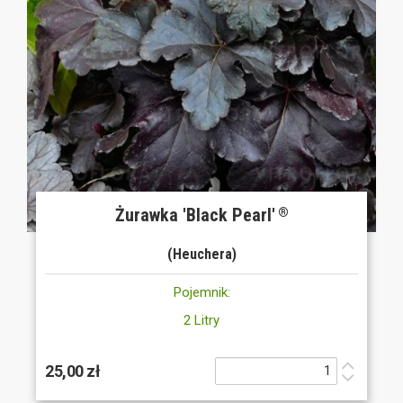
Żurawka 'Black Pearl'
®
(Heuchera)
Pojemnik:
2 Litry
25,00 zł