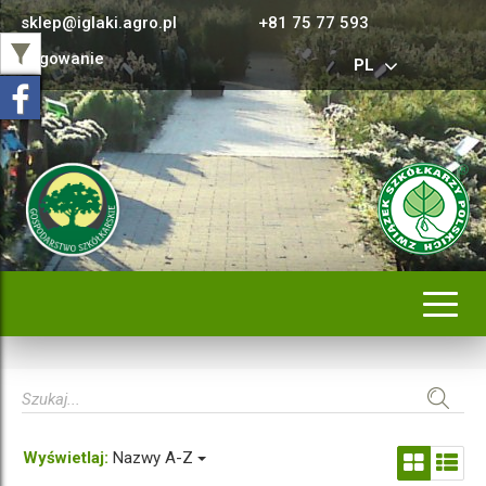
sklep@iglaki.agro.pl
+81 75 77 593
Logowanie
PL
Rozwi
nawig
Wyświetlaj:
Nazwy A-Z