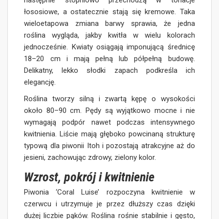
następnie stopniowo przechodzą w tonacje
łososiowe, a ostatecznie stają się kremowe. Taka
wieloetapowa zmiana barwy sprawia, że jedna
roślina wygląda, jakby kwitła w wielu kolorach
jednocześnie. Kwiaty osiągają imponującą średnicę
18–20 cm i mają pełną lub półpełną budowę.
Delikatny, lekko słodki zapach podkreśla ich
elegancję.
Roślina tworzy silną i zwartą kępę o wysokości
około 80–90 cm. Pędy są wyjątkowo mocne i nie
wymagają podpór nawet podczas intensywnego
kwitnienia. Liście mają głęboko powcinaną strukturę
typową dla piwonii Itoh i pozostają atrakcyjne aż do
jesieni, zachowując zdrowy, zielony kolor.
Wzrost, pokrój i kwitnienie
Piwonia ‘Coral Luise’ rozpoczyna kwitnienie w
czerwcu i utrzymuje je przez dłuższy czas dzięki
dużej liczbie pąków. Roślina rośnie stabilnie i gęsto,