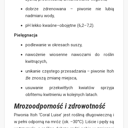
dobrze zdrenowana – piwonie nie lubią
nadmiaru wody,
pH lekko kwaśne–obojętne (6,2–7,2).
Pielęgnacja
podlewanie w okresach suszy,
nawożenie wiosenne nawozami do roślin
kwitnących,
unikanie częstego przesadzania – piwonie Itoh
źle znoszą zmianę miejsca,
usuwanie przekwitłych kwiatów sprzyja
obfitemu kwitnieniu w kolejnych latach.
Mrozoodporność i zdrowotność
Piwonia Itoh ‘Coral Luise’ jest rośliną długowieczną i
w pełni odporną na mróz (ok. –30°C). Liście i pędy są