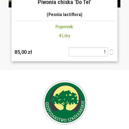
Piwonia chiska 'Do Tel'
(Peonia lactiflora)
Pojemnik:
4 Litry
85,00 zł