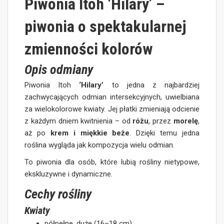
Piwonia Itoh ‘Hilary’ –
piwonia o spektakularnej
zmienności kolorów
Opis odmiany
Piwonia Itoh
‘Hilary’
to jedna z najbardziej
zachwycających odmian intersekcyjnych, uwielbiana
za wielokolorowe kwiaty. Jej płatki zmieniają odcienie
z każdym dniem kwitnienia – od
różu
, przez
morelę
,
aż po
krem i miękkie beże
. Dzięki temu jedna
roślina wygląda jak kompozycja wielu odmian.
To piwonia dla osób, które lubią rośliny nietypowe,
ekskluzywne i dynamiczne.
Cechy rośliny
Kwiaty
półpełne, duże (16–18 cm),