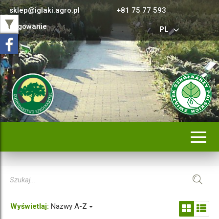
sklep@iglaki.agro.pl
+81 75 77 593
Logowanie
PL
Rozwi
nawig
Wyświetlaj:
Nazwy A-Z