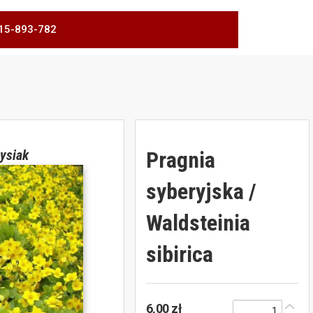
 515-893-782
Pragnia
ysiak
syberyjska /
Waldsteinia
sibirica
6,00 zł