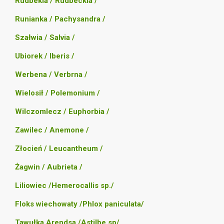
Rudbekia / Rudbeckia /
Runianka / Pachysandra /
Szałwia / Salvia /
Ubiorek / Iberis /
Werbena / Verbrna /
Wielosił / Polemonium /
Wilczomlecz / Euphorbia /
Zawilec / Anemone /
Złocień / Leucantheum /
Żagwin / Aubrieta /
Liliowiec /Hemerocallis sp./
Floks wiechowaty /Phlox paniculata/
Tawułka Arendsa /Astilbe sp/