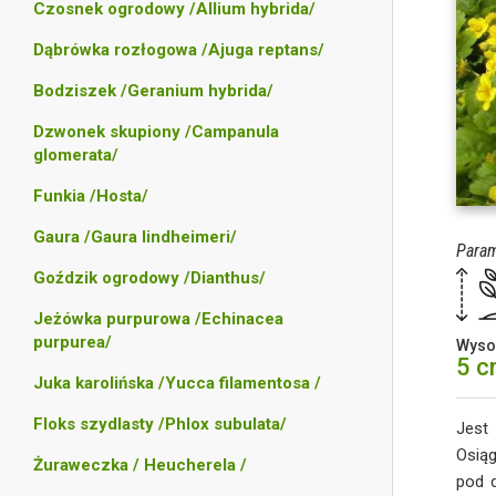
Czosnek ogrodowy /Allium hybrida/
Dąbrówka rozłogowa /Ajuga reptans/
Bodziszek /Geranium hybrida/
Dzwonek skupiony /Campanula
glomerata/
Funkia /Hosta/
Gaura /Gaura lindheimeri/
Param
Goździk ogrodowy /Dianthus/
Jeżówka purpurowa /Echinacea
purpurea/
Wyso
5 
Juka karolińska /Yucca filamentosa /
Floks szydlasty /Phlox subulata/
Jest 
Osią
Żuraweczka / Heucherela /
pod d