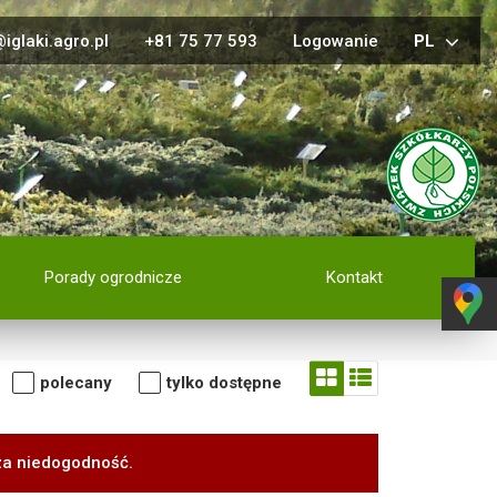
iglaki.agro.pl
+81 75 77 593
Logowanie
PL
Porady ogrodnicze
Kontakt
polecany
tylko dostępne
za niedogodność.