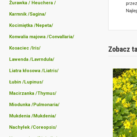
Żurawka / Heuchera /
prze
Najle
Karmnik /Sagina/
Kocimiętka /Nepeta/
Konwalia majowa /Convallaria/
Zobacz t
Kosaciec /Iris/
Lawenda /Lavrndula/
Liatra kłosowa /Liatris/
Łubin /Lupinus/
Macirzanka /Thymus/
Miodunka /Pulmonaria/
Mukdenia /Mukdenia/
Nachyłek /Coreopsis/