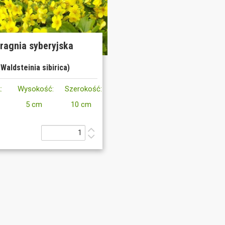
ragnia syberyjska
(Waldsteinia sibirica)
:
Wysokość:
Szerokość:
5 cm
10 cm