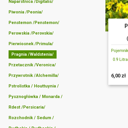
Naparstnica /Digitalis/
Piwonia /Peonia/
Penstemon /Penstemon/
P
Perowskia /Perovskia/
Pierwiosnek /Primula/
Pojemnik
Pragnia /Waldstenia/
0.9 Litra
Przetacznik /Veronica/
6,00 zł
Przywrotnik /Alchemilla/
Pstrolistka / Houttuynia /
Pysznogłówka / Monarda /
Rdest /Persicaria/
Rozchodnik / Sedum /