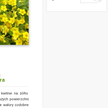
:
tra
 kwitnie na żółto.
użych powierzchni
kłe walory ozdobne