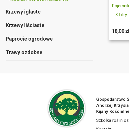
Pojemnik
Krzewy iglaste
3 Litry
Krzewy liściaste
18,00 z
Paprocie ogrodowe
Trawy ozdobne
Gospodarstwo S
Andrzej Krzysia
Kijany Kościeln
Szkółka roślin oz