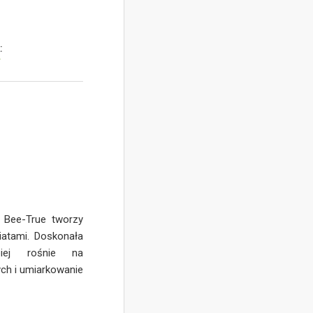
:
y
n Bee-True tworzy
iatami. Doskonała
iej rośnie na
ych i umiarkowanie