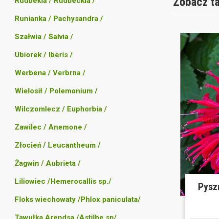
Zobacz t
Rudbekia / Rudbeckia /
Runianka / Pachysandra /
Szałwia / Salvia /
Ubiorek / Iberis /
Werbena / Verbrna /
Wielosił / Polemonium /
Wilczomlecz / Euphorbia /
Zawilec / Anemone /
Złocień / Leucantheum /
Żagwin / Aubrieta /
Liliowiec /Hemerocallis sp./
Pysz
Floks wiechowaty /Phlox paniculata/
Tawułka Arendsa /Astilbe sp/