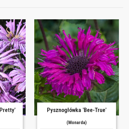
Pretty'
Pysznogłówka 'Bee-True'
(Monarda)