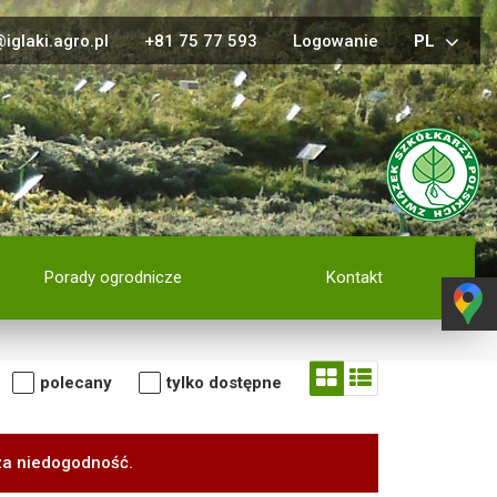
iglaki.agro.pl
+81 75 77 593
Logowanie
PL
Porady ogrodnicze
Kontakt
polecany
tylko dostępne
za niedogodność.