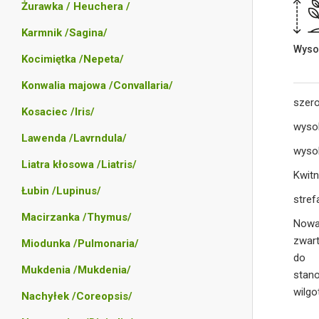
Żurawka / Heuchera /
Karmnik /Sagina/
Wyso
Kocimiętka /Nepeta/
Konwalia majowa /Convallaria/
szer
Kosaciec /Iris/
wyso
Lawenda /Lavrndula/
wysok
Liatra kłosowa /Liatris/
Kwitn
Łubin /Lupinus/
stref
Macirzanka /Thymus/
Nowa
zwar
Miodunka /Pulmonaria/
do 
Mukdenia /Mukdenia/
stano
wilgo
Nachyłek /Coreopsis/