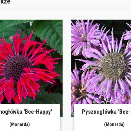
akże
nogłówka 'Bee-Happy'
Pysznogłówka 'Bee-
(Monarda)
(Monarda)