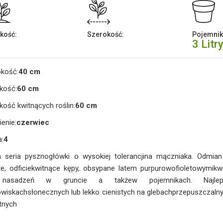
kość:
Szerokość:
Pojemnik
3 Litr
okość:
40 cm
kość:
60 cm
ość kwitnących roślin:
60 cm
ienie:
czerwiec
a:
4
 seria pysznogłówki o wysokiej tolerancjina mączniaka. Odmia
te, odficiekwitnące kępy, obsypane latem purpurowofioletowymikw
nasadzeń w gruncie a takżew pojemnikach. Najlep
wiskachsłonecznych lub lekko cienistych na glebachprzepuszczaln
tnych