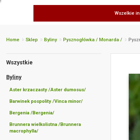
Wszelkie in
Home
Sklep
Byliny
Pysznogłówka / Monarda /
Pysz
Wszystkie
Byliny
Aster krzaczasty /Aster dumosus/
Barwinek pospolity /Vinca minor/
Bergenia /Bergenia/
Brunnera wielkolistna /Brunnera
macrophylla/