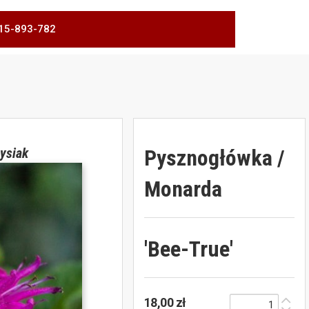
 515-893-782
Pysznogłówka /
ysiak
Monarda
'Bee-True'
18,00 zł