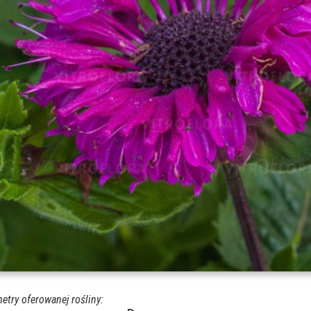
etry oferowanej rośliny: