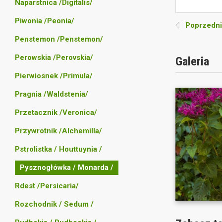
Naparstnica /Digitalis/
Piwonia /Peonia/
Poprzedni
Penstemon /Penstemon/
Perowskia /Perovskia/
Galeria
Pierwiosnek /Primula/
Pragnia /Waldstenia/
Przetacznik /Veronica/
Przywrotnik /Alchemilla/
Pstrolistka / Houttuynia /
Pysznogłówka / Monarda /
Rdest /Persicaria/
Rozchodnik / Sedum /