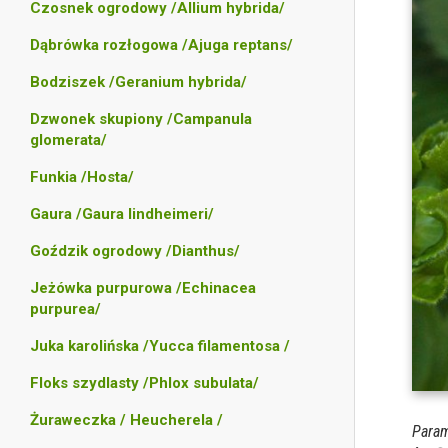
Czosnek ogrodowy /Allium hybrida/
Dąbrówka rozłogowa /Ajuga reptans/
Bodziszek /Geranium hybrida/
Dzwonek skupiony /Campanula
glomerata/
Funkia /Hosta/
Gaura /Gaura lindheimeri/
Goździk ogrodowy /Dianthus/
Jeżówka purpurowa /Echinacea
purpurea/
Juka karolińska /Yucca filamentosa /
Floks szydlasty /Phlox subulata/
Żuraweczka / Heucherela /
Param