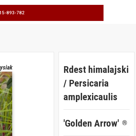
 515-893-782
Rdest himalajski
ysiak
/ Persicaria
amplexicaulis
'Golden Arrow'
®