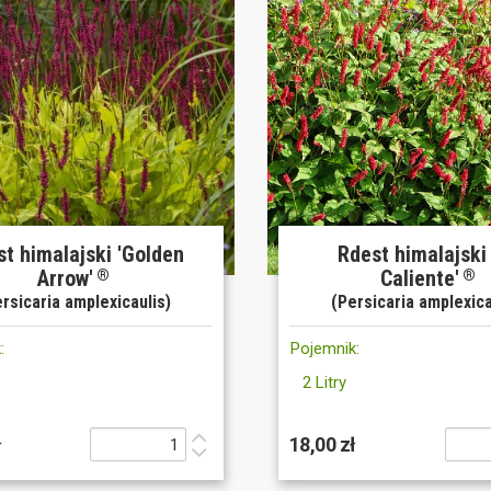
t himalajski 'Golden
Rdest himalajski
Arrow'
Caliente'
®
®
rsicaria amplexicaulis)
(Persicaria amplexica
:
Pojemnik:
2 Litry
ł
18,00 zł