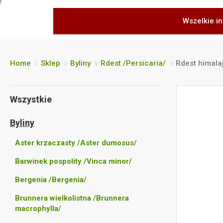
Wszelkie in
Home
Sklep
Byliny
Rdest /Persicaria/
Rdest himala
Wszystkie
Byliny
Aster krzaczasty /Aster dumosus/
Barwinek pospolity /Vinca minor/
Bergenia /Bergenia/
Brunnera wielkolistna /Brunnera
macrophylla/