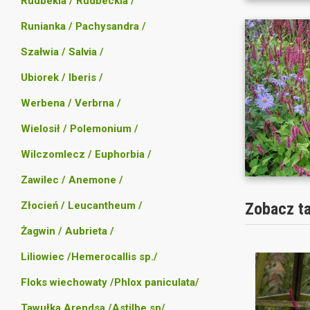
Rudbekia / Rudbeckia /
Runianka / Pachysandra /
Szałwia / Salvia /
Ubiorek / Iberis /
Werbena / Verbrna /
Wielosił / Polemonium /
Wilczomlecz / Euphorbia /
Zawilec / Anemone /
Złocień / Leucantheum /
Zobacz t
Żagwin / Aubrieta /
Liliowiec /Hemerocallis sp./
Floks wiechowaty /Phlox paniculata/
Tawułka Arendsa /Astilbe sp/