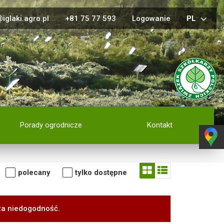
iglaki.agro.pl
+81 75 77 593
Logowanie
PL
Porady ogrodnicze
Kontakt
polecany
tylko dostępne
za niedogodność.