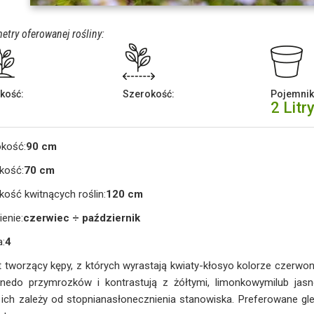
etry oferowanej rośliny:
kość:
Szerokość:
Pojemnik
2 Litr
okość:
90 cm
kość:
70 cm
ość kwitnących roślin:
120 cm
ienie:
czerwiec ÷ październik
a:
4
 tworzący kępy, z których wyrastają kwiaty-kłosyo kolorze czerwo
onedo przymrozków i kontrastują z żółtymi, limonkowymilub jasno
 ich zależy od stopnianasłonecznienia stanowiska. Preferowane gl