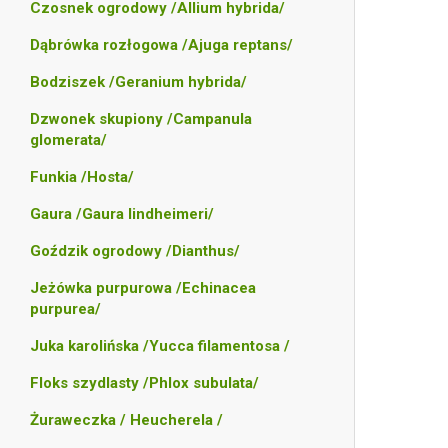
Czosnek ogrodowy /Allium hybrida/
Dąbrówka rozłogowa /Ajuga reptans/
Bodziszek /Geranium hybrida/
Dzwonek skupiony /Campanula
glomerata/
Funkia /Hosta/
Gaura /Gaura lindheimeri/
Goździk ogrodowy /Dianthus/
Jeżówka purpurowa /Echinacea
purpurea/
Juka karolińska /Yucca filamentosa /
Floks szydlasty /Phlox subulata/
Żuraweczka / Heucherela /