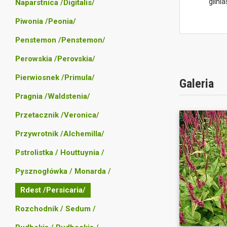
glinia
Naparstnica /Digitalis/
Piwonia /Peonia/
Penstemon /Penstemon/
Perowskia /Perovskia/
Pierwiosnek /Primula/
Galeria
Pragnia /Waldstenia/
Przetacznik /Veronica/
Przywrotnik /Alchemilla/
Pstrolistka / Houttuynia /
Pysznogłówka / Monarda /
Rdest /Persicaria/
Rozchodnik / Sedum /