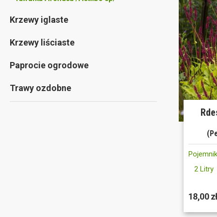
Krzewy iglaste
Krzewy liściaste
Paprocie ogrodowe
Trawy ozdobne
Rdes
(Pe
Pojemnik
2 Litry
18,00 z