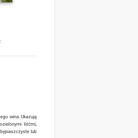
:
y
nego wina. Ukazują
zielonymi liśćmi,
ebypiaszczyste lub