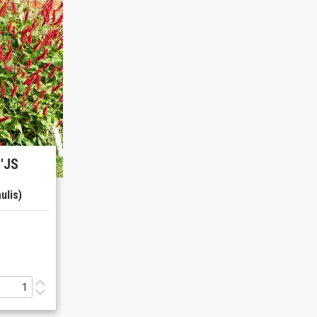
 'JS
ulis)