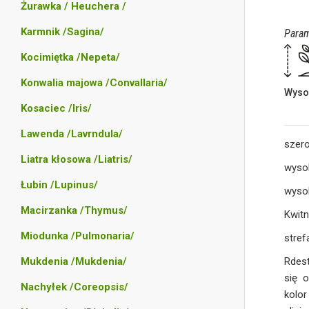
Żurawka / Heuchera /
Karmnik /Sagina/
Param
Kocimiętka /Nepeta/
Konwalia majowa /Convallaria/
Wyso
Kosaciec /Iris/
Lawenda /Lavrndula/
szer
Liatra kłosowa /Liatris/
wyso
Łubin /Lupinus/
wysok
Macirzanka /Thymus/
Kwitn
Miodunka /Pulmonaria/
stref
Mukdenia /Mukdenia/
Rdest
się 
Nachyłek /Coreopsis/
kolor