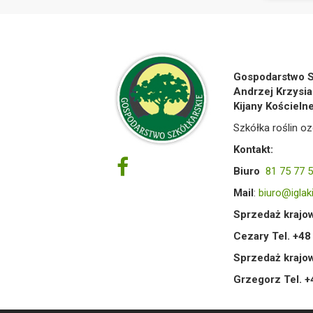
Gospodarstwo S
Andrzej Krzysia
Kijany Kościeln
Szkółka roślin oz
Kontakt:
Biuro
81 75 77 
Mail
:
biuro@iglaki
Sprzedaż krajow
Cezary Tel. +4
Sprzedaż krajo
Grzegorz Tel. 