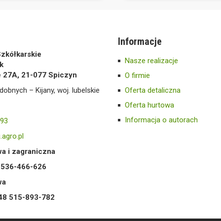
Informacje
zkółkarskie
Nasze realizacje
k
e 27A, 21-077 Spiczyn
O firmie
dobnych – Kijany, woj. lubelskie
Oferta detaliczna
Oferta hurtowa
Informacja o autorach
593
.agro.pl
a i zagraniczna
8 536-466-626
wa
+48 515-893-782