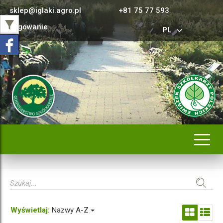
sklep@iglaki.agro.pl
+81 75 77 593
Logowanie
PL
Rozwi
nawig
Wyświetlaj:
Nazwy A-Z