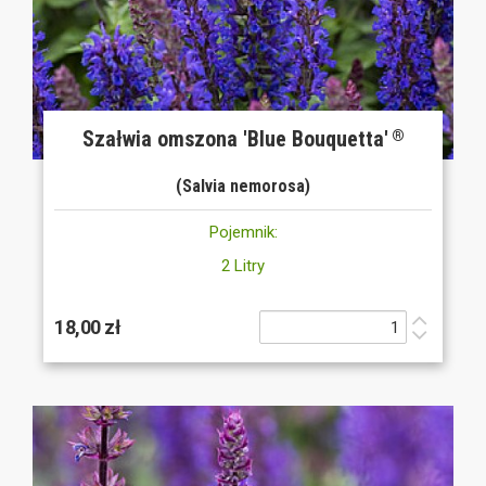
Szałwia omszona 'Blue Bouquetta'
®
(Salvia nemorosa)
Pojemnik:
2 Litry
18,00 zł