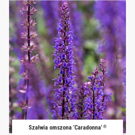
Szałwia omszona 'Caradonna'
®