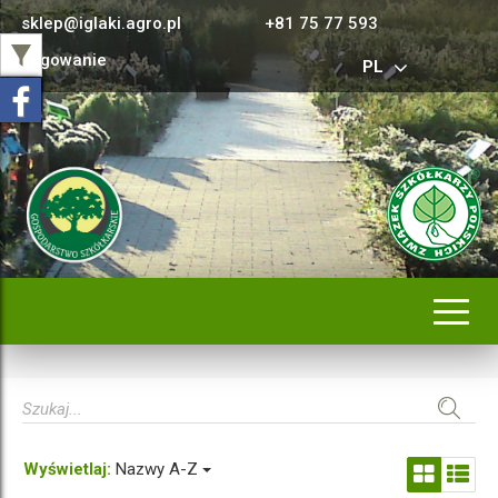
sklep@iglaki.agro.pl
+81 75 77 593
Logowanie
PL
Rozwi
nawig
Wyświetlaj:
Nazwy A-Z