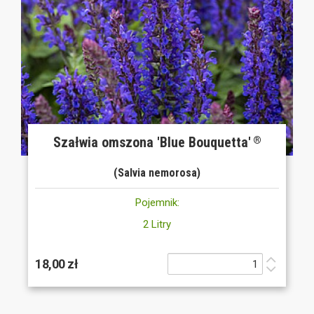
Szałwia omszona 'Blue Bouquetta'
®
(Salvia nemorosa)
Pojemnik:
2 Litry
18,00 zł