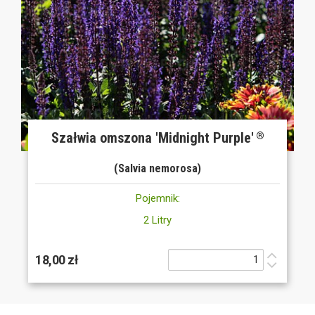
Szałwia omszona 'Midnight Purple'
®
(Salvia nemorosa)
Pojemnik:
2 Litry
18,00 zł