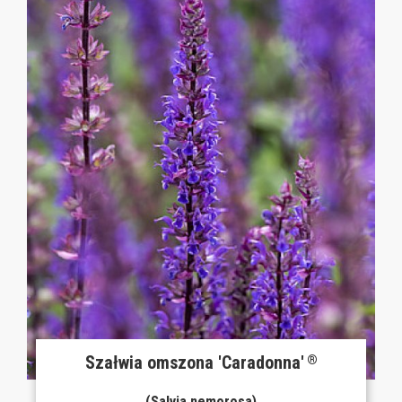
Szałwia omszona 'Caradonna'
®
(Salvia nemorosa)