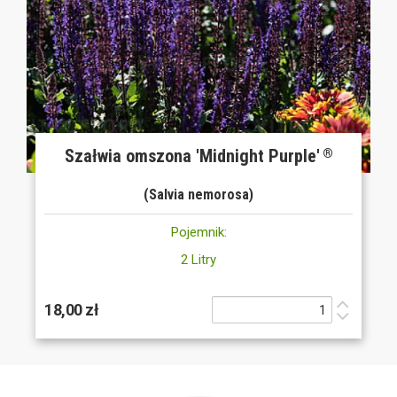
Szałwia omszona 'Midnight Purple'
®
(Salvia nemorosa)
Pojemnik:
2 Litry
18,00 zł