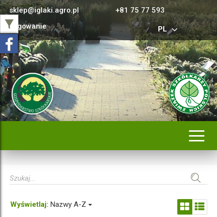
sklep@iglaki.agro.pl
+81 75 77 593
Logowanie
PL
Rozwi
nawig
Wyświetlaj:
Nazwy A-Z