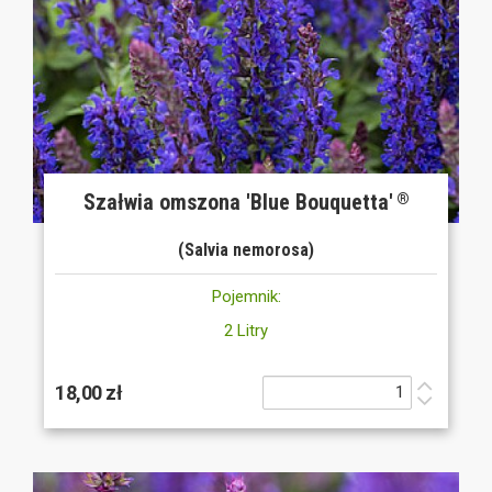
Szałwia omszona 'Blue Bouquetta'
®
(Salvia nemorosa)
Pojemnik:
2 Litry
18,00 zł