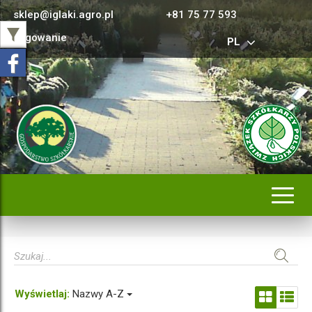
sklep@iglaki.agro.pl
+81 75 77 593
Logowanie
PL
Rozwi
nawig
Wyświetlaj:
Nazwy A-Z