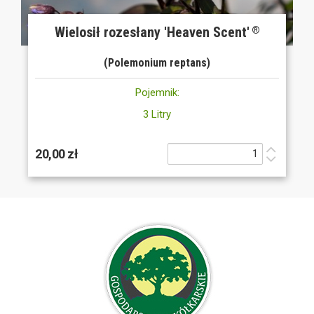
Wielosił rozesłany 'Heaven Scent'
®
(Polemonium reptans)
Pojemnik:
3 Litry
20,00 zł