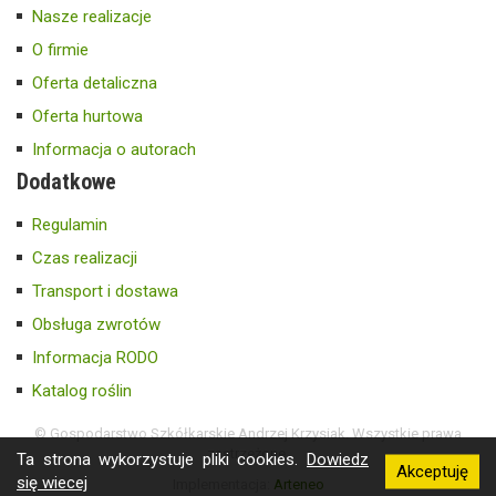
Nasze realizacje
O firmie
Oferta detaliczna
Oferta hurtowa
Informacja o autorach
Dodatkowe
Regulamin
Czas realizacji
Transport i dostawa
Obsługa zwrotów
Informacja RODO
Katalog roślin
© Gospodarstwo Szkółkarskie Andrzej Krzysiak. Wszystkie prawa
zastrzeżone.
Ta strona wykorzystuje pliki cookies.
Dowiedz
Akceptuję
się wiecej
Implementacja:
Arteneo