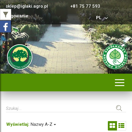
sklep@iglaki.agro.pl
+81 75 77 593
Logowanie
PL
Rozwi
nawig
Wyświetlaj:
Nazwy A-Z