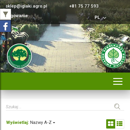
sklep@iglaki.agro.pl
+81 75 77 593
Logowanie
PL
Rozwi
nawig
Wyświetlaj:
Nazwy A-Z