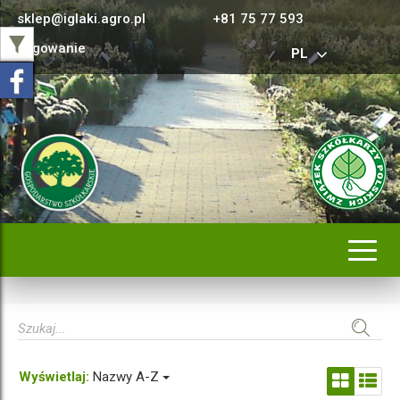
sklep@iglaki.agro.pl
+81 75 77 593
Logowanie
PL
Rozwi
nawig
Wyświetlaj:
Nazwy A-Z