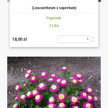
(Leucantheum x superbum)
Pojemnik:
2 Litry
18,00 zł