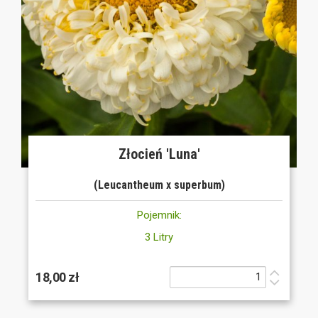
Złocień 'Luna'
(Leucantheum x superbum)
Pojemnik:
3 Litry
18,00 zł