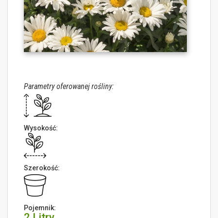
Parametry oferowanej rośliny:
Wysokość:
Szerokość:
Pojemnik:
2 Litry