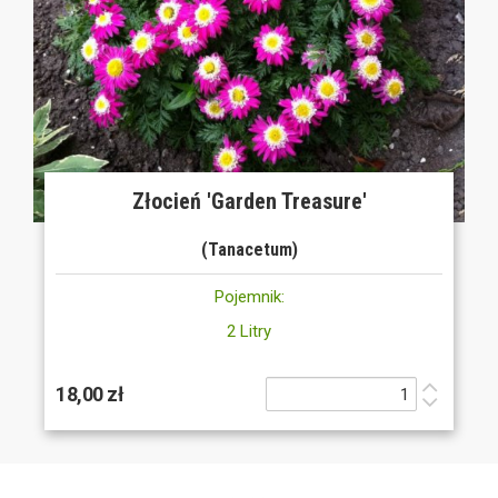
Złocień 'Garden Treasure'
(Tanacetum)
Pojemnik:
2 Litry
18,00 zł