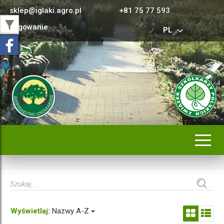
sklep@iglaki.agro.pl
+81 75 77 593
Logowanie
PL
Rozwi
nawig
Wyświetlaj:
Nazwy A-Z