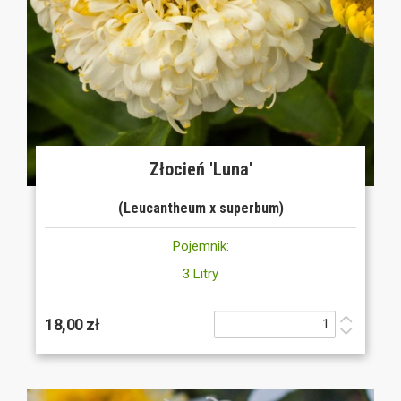
Złocień 'Luna'
(Leucantheum x superbum)
Pojemnik:
3 Litry
18,00 zł