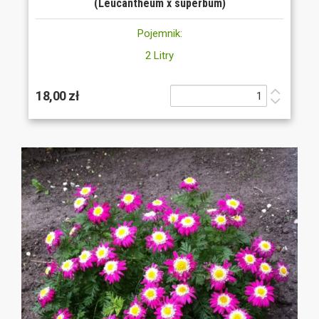
(Leucantheum x superbum)
Pojemnik:
2 Litry
18,00 zł