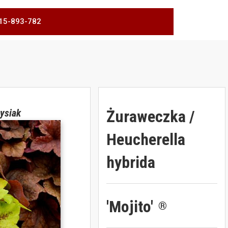
 515-893-782
Żuraweczka /
ysiak
Heucherella
hybrida
'Mojito'
®