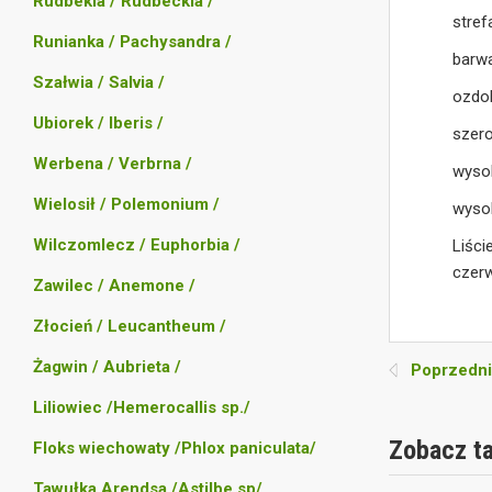
Rudbekia / Rudbeckia /
stref
Runianka / Pachysandra /
barw
Szałwia / Salvia /
ozdob
Ubiorek / Iberis /
szer
Werbena / Verbrna /
wyso
Wielosił / Polemonium /
wysok
Wilczomlecz / Euphorbia /
Liści
czerw
Zawilec / Anemone /
Złocień / Leucantheum /
Żagwin / Aubrieta /
Poprzedni
Liliowiec /Hemerocallis sp./
Zobacz t
Floks wiechowaty /Phlox paniculata/
Tawułka Arendsa /Astilbe sp/