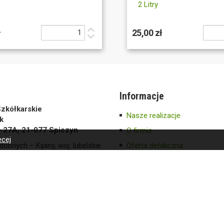
2 Litry
ł
25,00 zł
Informacje
zkółkarskie
Nasze realizacje
k
e 27A, 21-077 Spiczyn
O firmie
ecej
dobnych – Kijany, woj. lubelskie
Oferta detaliczna
Oferta hurtowa
Informacja o autorach
593
.agro.pl
a i zagraniczna
8 536-466-626