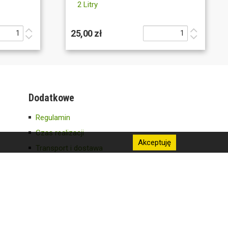
2 Litry
25,00 zł
Dodatkowe
Regulamin
Czas realizacji
Akceptuję
Transport i dostawa
Obsługa zwrotów
Informacja RODO
Katalog roślin