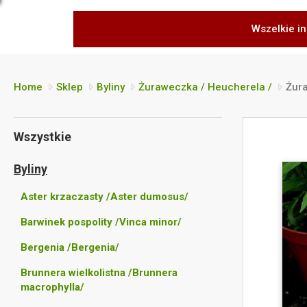
Wszelkie in
Home
Sklep
Byliny
Żuraweczka / Heucherela /
Żur
Wszystkie
Byliny
Aster krzaczasty /Aster dumosus/
Barwinek pospolity /Vinca minor/
Bergenia /Bergenia/
Brunnera wielkolistna /Brunnera
macrophylla/