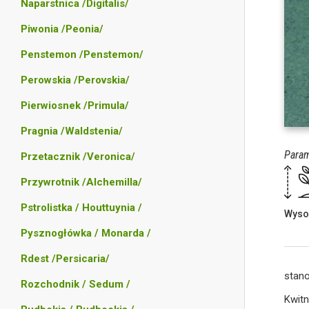
Naparstnica /Digitalis/
Piwonia /Peonia/
Penstemon /Penstemon/
Perowskia /Perovskia/
Pierwiosnek /Primula/
Pragnia /Waldstenia/
Param
Przetacznik /Veronica/
Przywrotnik /Alchemilla/
Pstrolistka / Houttuynia /
Wyso
Pysznogłówka / Monarda /
Rdest /Persicaria/
stan
Rozchodnik / Sedum /
Kwitn