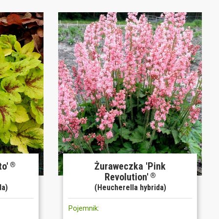
o'
Żuraweczka 'Pink
®
Revolution'
®
da)
(Heucherella hybrida)
Pojemnik: