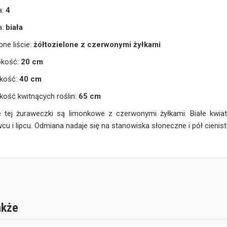
a:
4
a:
biała
ne liście:
żółtozielone z czerwonymi żyłkami
okość:
20 cm
kość:
40 cm
ość kwitnących roślin:
65 cm
e tej żuraweczki są limonkowe z czerwonymi żyłkami. Białe kwiat
cu i lipcu. Odmiana nadaje się na stanowiska słoneczne i pół cienist
akże