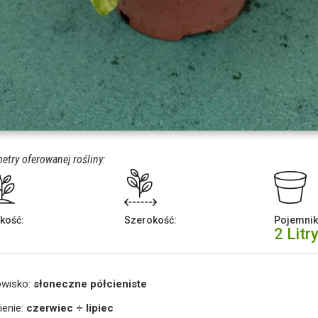
etry oferowanej rośliny:
kość:
Szerokość:
Pojemnik
2 Litr
owisko:
słoneczne półcieniste
ienie:
czerwiec ÷ lipiec