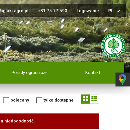
iglaki.agro.pl
+81 75 77 593
Logowanie
PL
Porady ogrodnicze
Kontakt
polecany
tylko dostępne
za niedogodność.