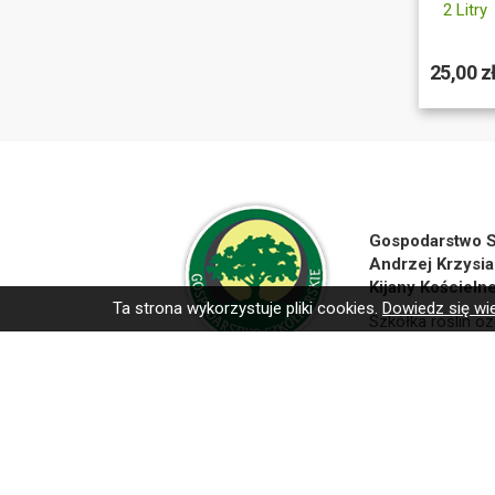
2 Litry
25,00 z
Gospodarstwo S
Andrzej Krzysia
Kijany Kościeln
Ta strona wykorzystuje pliki cookies.
Dowiedz się wi
Szkółka roślin oz
Kontakt:
Biuro
81 75 77 
Mail
:
biuro@iglaki
Sprzedaż krajow
Cezary Tel. +4