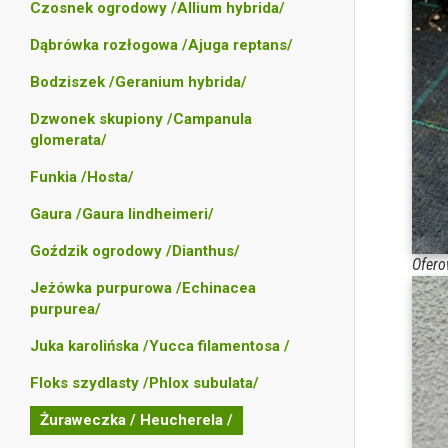
Czosnek ogrodowy /Allium hybrida/
Dąbrówka rozłogowa /Ajuga reptans/
Bodziszek /Geranium hybrida/
Dzwonek skupiony /Campanula
glomerata/
Funkia /Hosta/
Gaura /Gaura lindheimeri/
Goździk ogrodowy /Dianthus/
Ofero
Jeżówka purpurowa /Echinacea
purpurea/
Juka karolińska /Yucca filamentosa /
Floks szydlasty /Phlox subulata/
Żuraweczka / Heucherela /