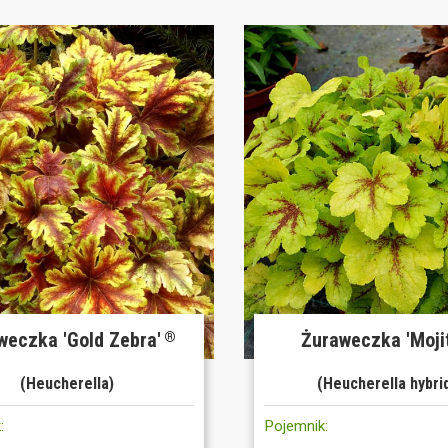
weczka 'Gold Zebra'
Żuraweczka 'Mojit
®
(Heucherella)
(Heucherella hybri
:
Pojemnik: