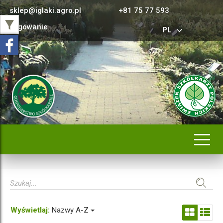
sklep@iglaki.agro.pl
+81 75 77 593
Logowanie
PL
Rozwi
nawig
Wyświetlaj:
Nazwy A-Z