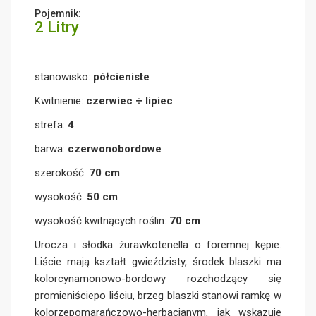
Pojemnik:
2 Litry
stanowisko:
półcieniste
Kwitnienie:
czerwiec ÷ lipiec
strefa:
4
barwa:
czerwonobordowe
szerokość:
70 cm
wysokość:
50 cm
wysokość kwitnących roślin:
70 cm
Urocza i słodka żurawkotenella o foremnej kępie.
Liście mają kształt gwieździsty, środek blaszki ma
kolorcynamonowo-bordowy rozchodzący się
promieniściepo liściu, brzeg blaszki stanowi ramkę w
kolorzepomarańczowo-herbacianym, jak wskazuje