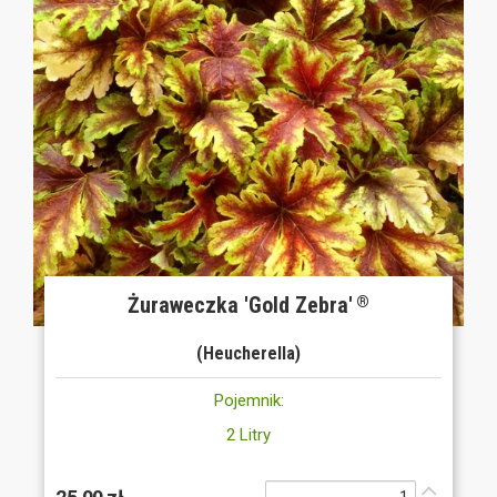
Żuraweczka 'Gold Zebra'
®
(Heucherella)
Pojemnik:
2 Litry