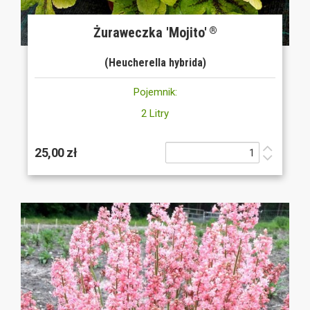
Żuraweczka 'Mojito'
®
(Heucherella hybrida)
Pojemnik:
2 Litry
25,00 zł