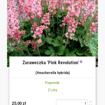
Żuraweczka 'Pink Revolution'
®
(Heucherella hybrida)
Pojemnik:
2 Litry
25,00 zł