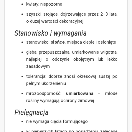
kwiaty: niepozorne
szyszki: stojące, dojrzewające przez 2–3 lata,
o dużej wartości dekoracyjnej
Stanowisko i wymagania
stanowisko:
słońce
, miejsca ciepłe i osłonięte
gleba: przepuszczalna, umiarkowanie wilgotna,
najlepiej o odczynie obojętnym lub lekko
zasadowym
tolerancja: dobrze znosi okresową suszę po
pełnym ukorzenieniu
mrozoodporność:
umiarkowana
– młode
rośliny wymagają ochrony zimowej
Pielęgnacja
nie wymaga cięcia formującego
w pierwszych latach po posadzeniu zalecane