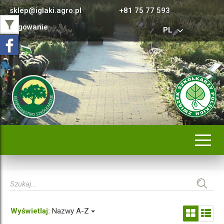
sklep@iglaki.agro.pl
+81 75 77 593
Logowanie
PL
Rozwi
nawig
Wyświetlaj:
Nazwy A-Z