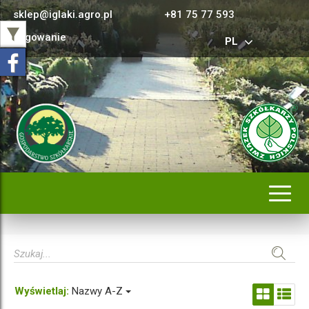
sklep@iglaki.agro.pl
+81 75 77 593
Logowanie
PL
Rozwi
nawig
Wyświetlaj:
Nazwy A-Z