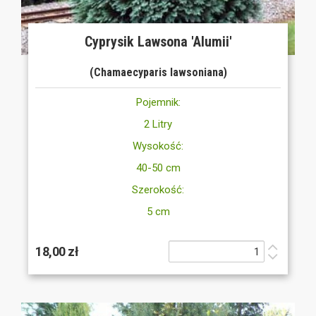
Cyprysik Lawsona 'Alumii'
(Chamaecyparis lawsoniana)
Pojemnik:
2 Litry
Wysokość:
40-50 cm
Szerokość:
5 cm
18,00 zł