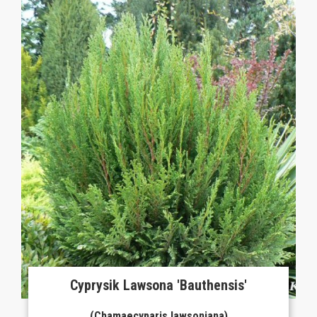
Cyprysik Lawsona 'Bauthensis'
(Chamaecyparis lawsoniana)