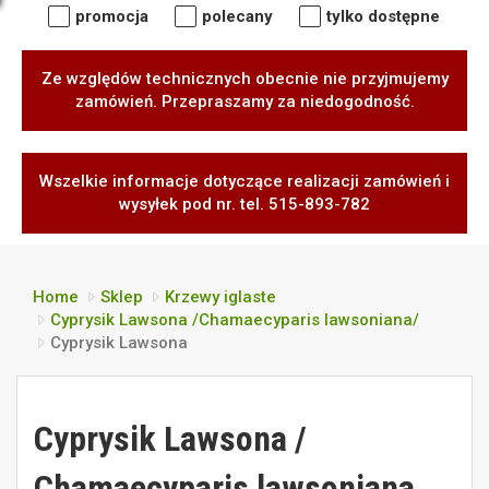
promocja
polecany
tylko dostępne
Ze względów technicznych obecnie nie przyjmujemy
zamówień. Przepraszamy za niedogodność.
Wszelkie informacje dotyczące realizacji zamówień i
wysyłek pod nr. tel. 515-893-782
Home
Sklep
Krzewy iglaste
Cyprysik Lawsona /Chamaecyparis lawsoniana/
Cyprysik Lawsona
Cyprysik Lawsona /
Chamaecyparis lawsoniana