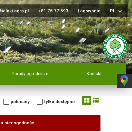
iglaki.agro.pl
+81 75 77 593
Logowanie
PL
Porady ogrodnicze
Kontakt
polecany
tylko dostępne
za niedogodność.