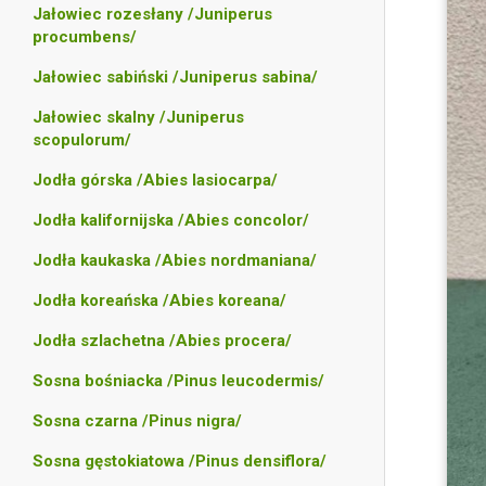
Jałowiec rozesłany /Juniperus
procumbens/
Jałowiec sabiński /Juniperus sabina/
Jałowiec skalny /Juniperus
scopulorum/
Jodła górska /Abies lasiocarpa/
Jodła kalifornijska /Abies concolor/
Jodła kaukaska /Abies nordmaniana/
Jodła koreańska /Abies koreana/
Jodła szlachetna /Abies procera/
Sosna bośniacka /Pinus leucodermis/
Sosna czarna /Pinus nigra/
Sosna gęstokiatowa /Pinus densiflora/