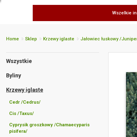
Wszelkie in
Home
Sklep
Krzewy iglaste
Jałowiec łuskowy /Junip
Wszystkie
Byliny
Krzewy iglaste
Cedr /Cedrus/
Cis /Taxus/
Cyprysik groszkowy /Chamaecyparis
pisifera/