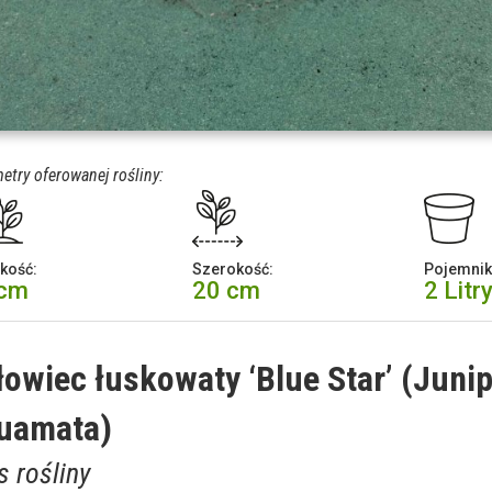
etry oferowanej rośliny:
kość:
Szerokość:
Pojemnik
 cm
20 cm
2 Litr
łowiec łuskowaty ‘Blue Star’ (Juni
uamata)
s rośliny