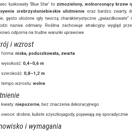
iec łuskowaty ‘Blue Star’ to
zimozielony, wolnorosnący krzew i
nsywnie srebrzystoniebieskie ulistnienie
oraz bardzo zwarty, de
ie, gęsto ułożone igły tworzą charakterystyczne „gwiazdkowate” 
odzi nazwa odmiany. Roślina zachowuje atrakcyjny wygląd prze
tkowo odporna na trudne warunki uprawowe.
rój i wzrost
forma:
niska, poduszkowata, zwarta
wysokość:
0,4–0,6 m
szerokość:
0,8–1,2 m
tempo wzrostu:
wolne
tnienie
kwiaty:
niepozorne
, bez znaczenia dekoracyjnego
owoce: drobne, kuliste szyszkojagody, pojawiają się sporadycznie
nowisko i wymagania