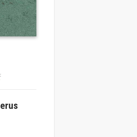
:
y
perus