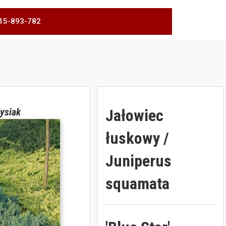
 515-893-782
Jałowiec
ysiak
łuskowy /
Juniperus
squamata