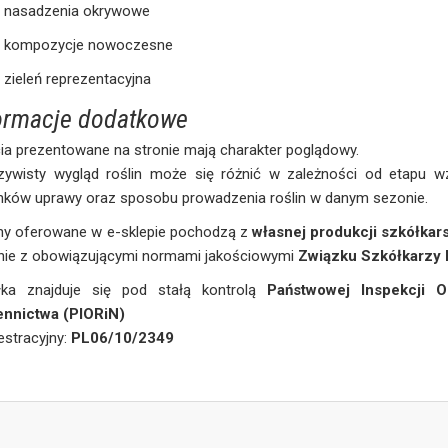
nasadzenia okrywowe
kompozycje nowoczesne
zieleń reprezentacyjna
ormacje dodatkowe
ia prezentowane na stronie mają charakter poglądowy.
zywisty wygląd roślin może się różnić w zależności od etapu wz
nków uprawy oraz sposobu prowadzenia roślin w danym sezonie.
iny oferowane w e-sklepie pochodzą z
własnej produkcji szkółkars
nie z obowiązującymi normami jakościowymi
Związku Szkółkarzy 
łka znajduje się pod stałą kontrolą
Państwowej Inspekcji O
ennictwa (PIORiN)
jestracyjny:
PL06/10/2349