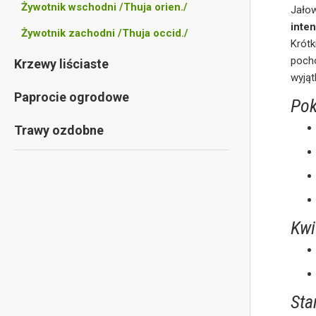
Żywotnik wschodni /Thuja orien./
Jałow
inte
Żywotnik zachodni /Thuja occid./
Krótk
poch
Krzewy liściaste
wyją
Paprocie ogrodowe
Pok
Trawy ozdobne
Kwi
Sta