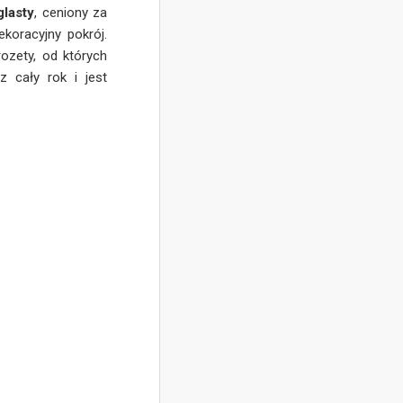
glasty
, ceniony za
koracyjny pokrój.
rozety, od których
z cały rok i jest