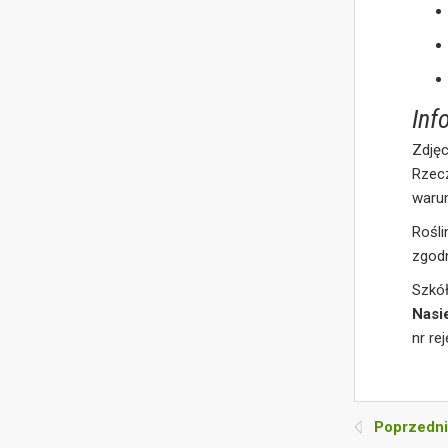
Inf
Zdjęc
Rzec
waru
Rośl
zgod
Szkó
Nasi
nr re
Poprzedni