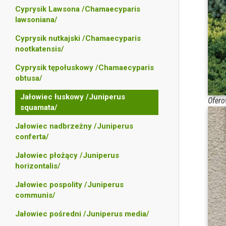
Cyprysik Lawsona /Chamaecyparis
lawsoniana/
Cyprysik nutkajski /Chamaecyparis
nootkatensis/
Cyprysik tępołuskowy /Chamaecyparis
obtusa/
Jałowiec łuskowy /Juniperus
Ofero
squamata/
Jałowiec nadbrzeżny /Juniperus
conferta/
Jałowiec płożący /Juniperus
horizontalis/
Jałowiec pospolity /Juniperus
communis/
Jałowiec pośredni /Juniperus media/