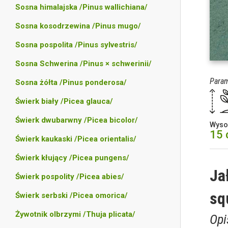
Sosna himalajska /Pinus wallichiana/
Sosna kosodrzewina /Pinus mugo/
Sosna pospolita /Pinus sylvestris/
Sosna Schwerina /Pinus × schwerinii/
Param
Sosna żółta /Pinus ponderosa/
Świerk biały /Picea glauca/
Świerk dwubarwny /Picea bicolor/
Wyso
15
Świerk kaukaski /Picea orientalis/
Świerk kłujący /Picea pungens/
Ja
Świerk pospolity /Picea abies/
sq
Świerk serbski /Picea omorica/
Żywotnik olbrzymi /Thuja plicata/
Opi