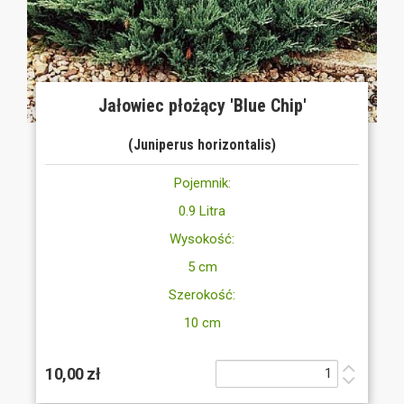
Jałowiec płożący 'Blue Chip'
(Juniperus horizontalis)
Pojemnik:
0.9 Litra
Wysokość:
5 cm
Szerokość:
10 cm
10,00 zł