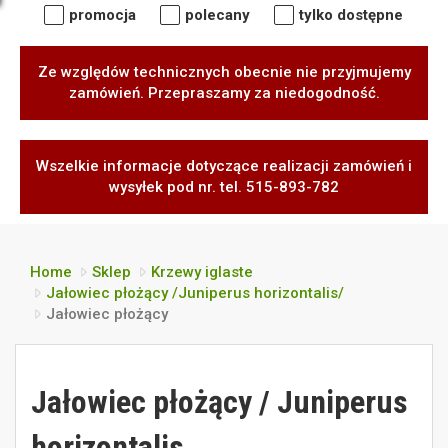
promocja
polecany
tylko dostępne
Ze względów technicznych obecnie nie przyjmujemy
zamówień. Przepraszamy za niedogodność.
Wszelkie informacje dotyczące realizacji zamówień i
wysyłek pod nr. tel. 515-893-782
Home
Sklep
Krzewy iglaste
Jałowiec płożący /Juniperus horizontalis/
Jałowiec płożący
Jałowiec płożący / Juniperus
horizontalis