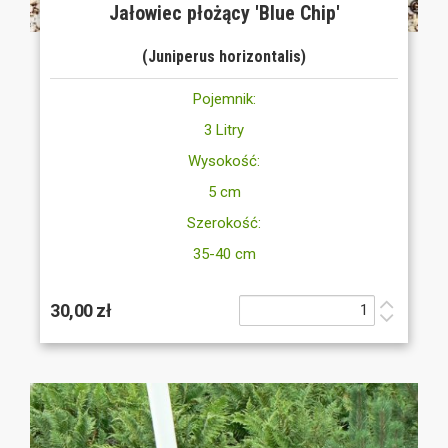
Jałowiec płożący 'Blue Chip'
(Juniperus horizontalis)
Pojemnik:
3 Litry
Wysokość:
5 cm
Szerokość:
35-40 cm
30,00 zł