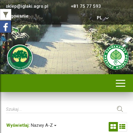
sklep@iglaki.agro.pl
+81 75 77 593
Logowanie
PL
Rozwi
nawig
Wyświetlaj:
Nazwy A-Z