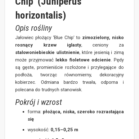
Chip’ (Juniperus
horizontalis)
Opis rośliny
Jałowiec płożący ‘Blue Chip’ to
zimozielony, nisko
rosnący krzew iglasty
, ceniony za
stalowoniebieskie ulistnienie
, które jesienią i zimą
może przyjmować
lekko fioletowe odcienie
. Pędy
są gęste, promieniście rozłożone i przylegające do
podłoża, tworząc równomierny, dekoracyjny
kobierzec. Odmiana bardzo trwała, odporna i
polecana do trudnych stanowisk.
Pokrój i wzrost
forma:
płożąca, niska, szeroko rozrastająca
się
wysokość:
0,15–0,25 m