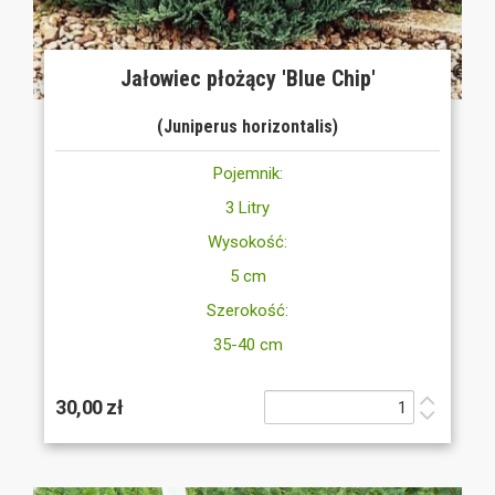
Jałowiec płożący 'Blue Chip'
(Juniperus horizontalis)
Pojemnik:
3 Litry
Wysokość:
5 cm
Szerokość:
35-40 cm
30,00 zł