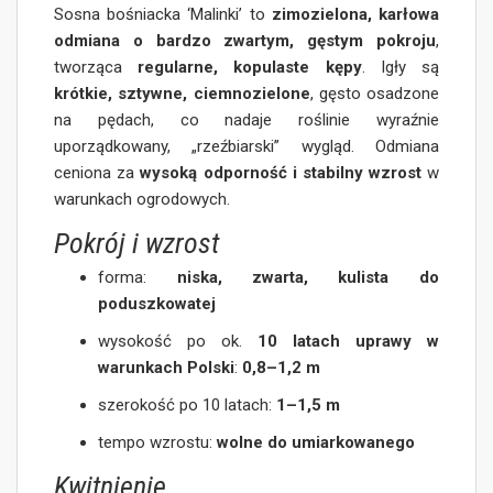
Sosna bośniacka ‘Malinki’ to
zimozielona, karłowa
odmiana o bardzo zwartym, gęstym pokroju
,
tworząca
regularne, kopulaste kępy
. Igły są
krótkie, sztywne, ciemnozielone
, gęsto osadzone
na pędach, co nadaje roślinie wyraźnie
uporządkowany, „rzeźbiarski” wygląd. Odmiana
ceniona za
wysoką odporność i stabilny wzrost
w
warunkach ogrodowych.
Pokrój i wzrost
forma:
niska, zwarta, kulista do
poduszkowatej
wysokość po ok.
10 latach uprawy w
warunkach Polski
:
0,8–1,2 m
szerokość po 10 latach:
1–1,5 m
tempo wzrostu:
wolne do umiarkowanego
Kwitnienie