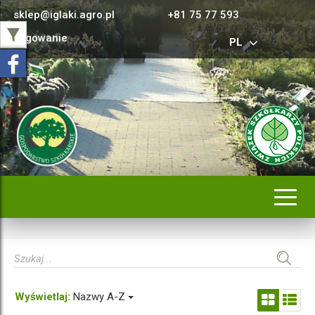
sklep@iglaki.agro.pl
+81 75 77 593
Logowanie
PL
Rozwi
nawig
Wyświetlaj:
Nazwy A-Z