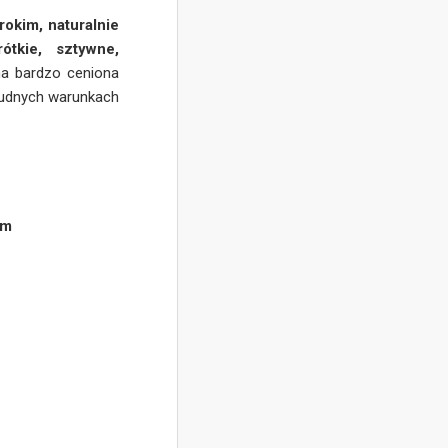
okim, naturalnie
rótkie, sztywne,
na bardzo ceniona
trudnych warunkach
 m