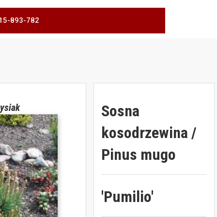
 515-893-782
Sosna
ysiak
kosodrzewina /
Pinus mugo
'Pumilio'