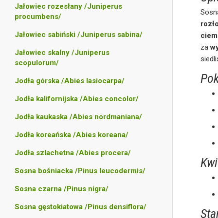
Jałowiec rozesłany /Juniperus
Sosna
procumbens/
rozł
Jałowiec sabiński /Juniperus sabina/
ciem
za
wy
Jałowiec skalny /Juniperus
siedl
scopulorum/
Pok
Jodła górska /Abies lasiocarpa/
Jodła kalifornijska /Abies concolor/
Jodła kaukaska /Abies nordmaniana/
Jodła koreańska /Abies koreana/
Jodła szlachetna /Abies procera/
Kwi
Sosna bośniacka /Pinus leucodermis/
Sosna czarna /Pinus nigra/
Sosna gęstokiatowa /Pinus densiflora/
Sta