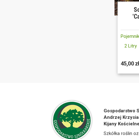
S
'C
Pojemnik
2 Litry
45,00 z
Gospodarstwo S
Andrzej Krzysia
Kijany Kościeln
Szkółka roślin oz