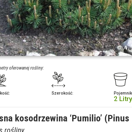
etry oferowanej rośliny:
kość:
Szerokość:
Pojemnik
2 Litr
sna kosodrzewina ‘Pumilio’ (Pinus
s rośliny