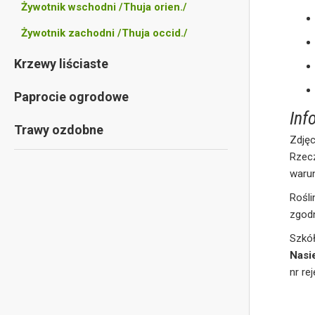
Żywotnik wschodni /Thuja orien./
Żywotnik zachodni /Thuja occid./
Krzewy liściaste
Paprocie ogrodowe
Inf
Trawy ozdobne
Zdjęc
Rzec
waru
Rośl
zgod
Szkó
Nasi
nr re