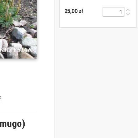
25,00 zł
:
y
 mugo)