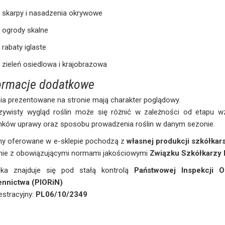
skarpy i nasadzenia okrywowe
ogrody skalne
rabaty iglaste
zieleń osiedlowa i krajobrazowa
ormacje dodatkowe
ia prezentowane na stronie mają charakter poglądowy.
zywisty wygląd roślin może się różnić w zależności od etapu wz
nków uprawy oraz sposobu prowadzenia roślin w danym sezonie.
iny oferowane w e-sklepie pochodzą z
własnej produkcji szkółkars
nie z obowiązującymi normami jakościowymi
Związku Szkółkarzy 
łka znajduje się pod stałą kontrolą
Państwowej Inspekcji O
ennictwa (PIORiN)
jestracyjny:
PL06/10/2349