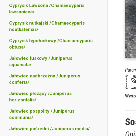
Cyprysik Lawsona /Chamaecyparis
lawsoniana/
Cyprysik nutkajski /Chamaecyparis
nootkatensis/
Cyprysik tępołuskowy /Chamaecyparis
obtusa/
Jałowiec łuskowy /Juniperus
squamata/
Param
Jałowiec nadbrzeżny /Juniperus
conferta/
Jałowiec płożący /Juniperus
Wyso
horizontalis/
Jałowiec pospolity /Juniperus
communis/
So
Jałowiec pośredni /Juniperus media/
Opi