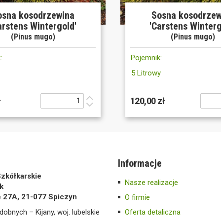
osna kosodrzewina
Sosna kosodrzew
arstens Wintergold'
'Carstens Winterg
(Pinus mugo)
(Pinus mugo)
:
Pojemnik:
5 Litrowy
ł
120,00 zł
Informacje
zkółkarskie
Nasze realizacje
k
e 27A, 21-077 Spiczyn
O firmie
dobnych – Kijany, woj. lubelskie
Oferta detaliczna