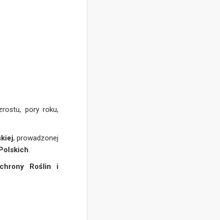
rostu, pory roku,
kiej
, prowadzonej
Polskich
.
chrony Roślin i