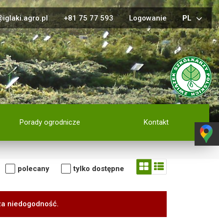
iglaki.agro.pl
+81 75 77 593
Logowanie
PL
Porady ogrodnicze
Kontakt
polecany
tylko dostępne
za niedogodność.