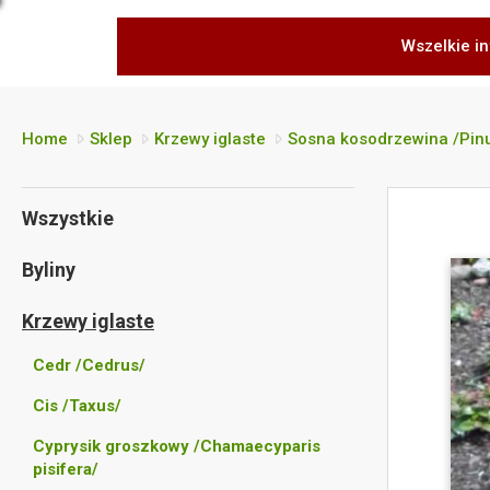
Wszelkie in
Home
Sklep
Krzewy iglaste
Sosna kosodrzewina /Pin
Wszystkie
Byliny
Krzewy iglaste
Cedr /Cedrus/
Cis /Taxus/
Cyprysik groszkowy /Chamaecyparis
pisifera/