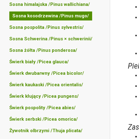
Sosna himalajska /Pinus wallichiana/
Sosna kosodrzewina /Pinus mugo/
Sosna pospolita /Pinus sylvestris/
Sosna Schwerina /Pinus × schwerinii/
Sosna żółta /Pinus ponderosa/
Świerk biały /Picea glauca/
Pie
Świerk dwubarwny /Picea bicolor/
Świerk kaukaski /Picea orientalis/
Świerk kłujący /Picea pungens/
Świerk pospolity /Picea abies/
Świerk serbski /Picea omorica/
Zas
Żywotnik olbrzymi /Thuja plicata/