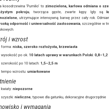
 kosodrzewina ‘Pumilio’ to
zimozielona, karłowa odmiana o szer
ożystym pokroju
, tworząca gęste, zwarte kępy. Igły są
k
nozielone
, utrzymujące intensywną barwę przez cały rok. Odmia
soką odporność i uniwersalność zastosowania
, szczególnie w 
iskowych.
rój i wzrost
forma:
niska, szeroko rozłożysta, krzewiasta
wysokość po ok.
10 latach uprawy w warunkach Polski
:
0,8–1,2
szerokość po 10 latach:
1,5–2,5 m
tempo wzrostu:
umiarkowane
tnienie
kwiaty:
niepozorne
szyszki:
nieliczne
, typowe dla gatunku, dekoracyjne drugorzędnie
nowisko i wymagania