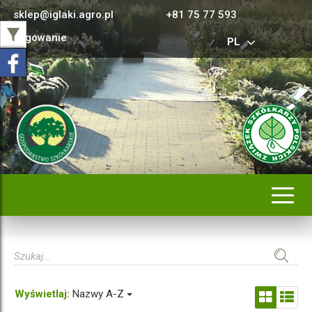
sklep@iglaki.agro.pl
+81 75 77 593
Logowanie
PL
Rozwi
nawig
Wyświetlaj:
Nazwy A-Z