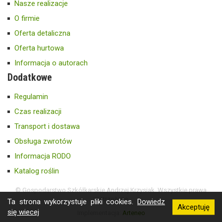
Nasze realizacje
O firmie
Oferta detaliczna
Oferta hurtowa
Informacja o autorach
Dodatkowe
Regulamin
Czas realizacji
Transport i dostawa
Obsługa zwrotów
Informacja RODO
Katalog roślin
© Gospodarstwo Szkółkarskie Andrzej Krzysiak. Wszystkie prawa
zastrzeżone.
Ta strona wykorzystuje pliki cookies.
Dowiedz
Akceptuję
się wiecej
Implementacja:
Arteneo