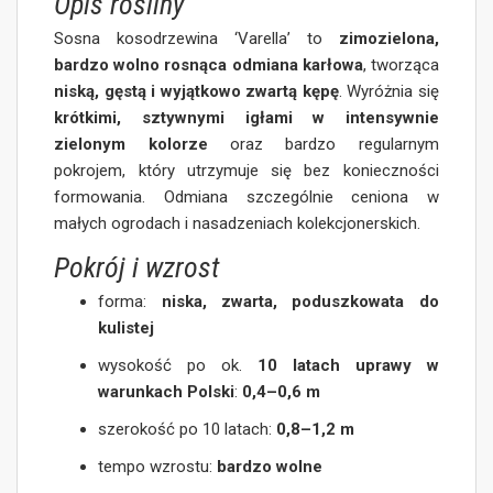
Opis rośliny
Sosna kosodrzewina ‘Varella’ to
zimozielona,
bardzo wolno rosnąca odmiana karłowa
, tworząca
niską, gęstą i wyjątkowo zwartą kępę
. Wyróżnia się
krótkimi, sztywnymi igłami w intensywnie
zielonym kolorze
oraz bardzo regularnym
pokrojem, który utrzymuje się bez konieczności
formowania. Odmiana szczególnie ceniona w
małych ogrodach i nasadzeniach kolekcjonerskich.
Pokrój i wzrost
forma:
niska, zwarta, poduszkowata do
kulistej
wysokość po ok.
10 latach uprawy w
warunkach Polski
:
0,4–0,6 m
szerokość po 10 latach:
0,8–1,2 m
tempo wzrostu:
bardzo wolne