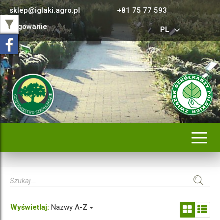
sklep@iglaki.agro.pl
+81 75 77 593
Logowanie
PL
Rozwi
nawig
Wyświetlaj:
Nazwy A-Z