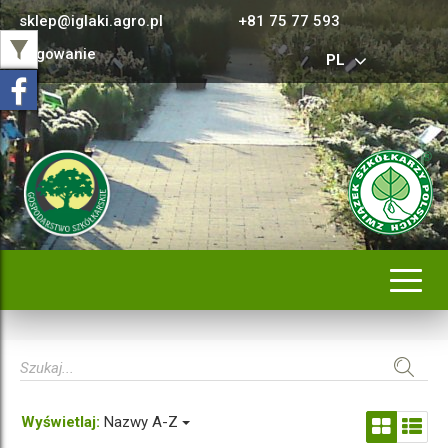
sklep@iglaki.agro.pl
+81 75 77 593
Logowanie
PL
Rozwi
nawig
Wyświetlaj:
Nazwy A-Z