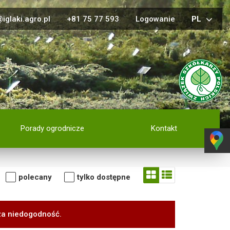
iglaki.agro.pl
+81 75 77 593
Logowanie
PL
Porady ogrodnicze
Kontakt
polecany
tylko dostępne
za niedogodność.