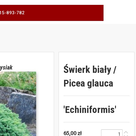
 515-893-782
Świerk biały /
ysiak
Picea glauca
'Echiniformis'
65,00 zł