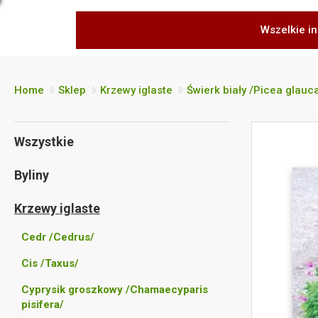
Wszelkie in
Home
Sklep
Krzewy iglaste
Świerk biały /Picea glauc
Wszystkie
Byliny
Krzewy iglaste
Cedr /Cedrus/
Cis /Taxus/
Cyprysik groszkowy /Chamaecyparis
pisifera/