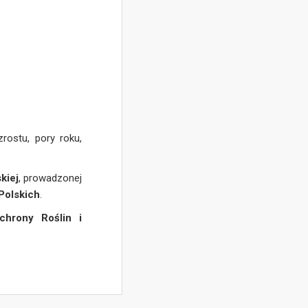
rostu, pory roku,
kiej
, prowadzonej
Polskich
.
chrony Roślin i