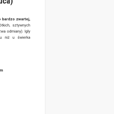
auca)
o bardzo zwartej,
tkich, sztywnych
wa odmiany). Igły
ku niż u świerka
a
 m