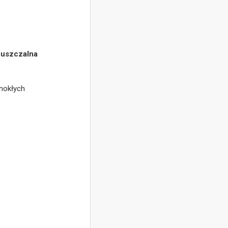
puszczalna
dmokłych