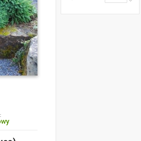
:
owy