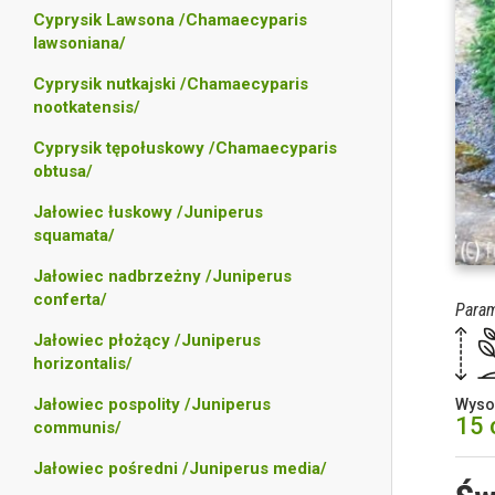
Cyprysik Lawsona /Chamaecyparis
lawsoniana/
Cyprysik nutkajski /Chamaecyparis
nootkatensis/
Cyprysik tępołuskowy /Chamaecyparis
obtusa/
Jałowiec łuskowy /Juniperus
squamata/
Jałowiec nadbrzeżny /Juniperus
conferta/
Param
Jałowiec płożący /Juniperus
horizontalis/
Jałowiec pospolity /Juniperus
Wyso
15
communis/
Jałowiec pośredni /Juniperus media/