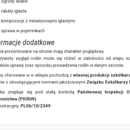
ogrody skalne
rabaty iglaste
kompozycje z miniaturowymi iglastymi
uprawa w pojemnikach
ormacje dodatkowe
ia prezentowane na stronie mają charakter poglądowy.
zywisty wygląd roślin może się różnić w zależności od etapu wz
nków uprawy oraz sposobu prowadzenia roślin w danym sezonie.
iny oferowane w e-sklepie pochodzą z
własnej produkcji szkółkars
nie z obowiązującymi normami jakościowymi
Związku Szkółkarzy 
łka znajduje się pod stałą kontrolą
Państwowej Inspekcji O
ennictwa (PIORiN)
jestracyjny:
PL06/10/2349