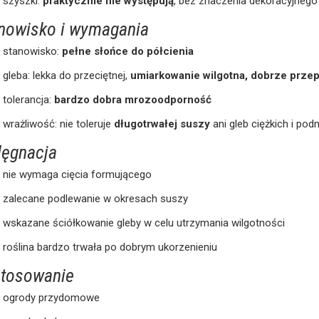
szyszki:
praktycznie nie występują
, bez znaczenia dekoracyjnego
nowisko i wymagania
stanowisko:
pełne słońce do półcienia
gleba: lekka do przeciętnej,
umiarkowanie wilgotna, dobrze prze
tolerancja:
bardzo dobra mrozoodporność
wrażliwość: nie toleruje
długotrwałej suszy
ani gleb ciężkich i po
lęgnacja
nie wymaga cięcia formującego
zalecane podlewanie w okresach suszy
wskazane ściółkowanie gleby w celu utrzymania wilgotności
roślina bardzo trwała po dobrym ukorzenieniu
tosowanie
ogrody przydomowe