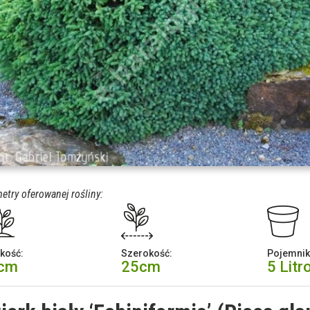
etry oferowanej rośliny:
kość:
Szerokość:
Pojemnik
 cm
25cm
5 Litr