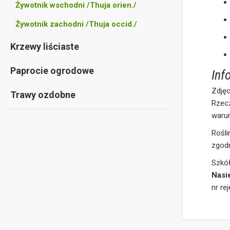
Żywotnik wschodni /Thuja orien./
Żywotnik zachodni /Thuja occid./
Krzewy liściaste
Paprocie ogrodowe
Inf
Zdjęc
Trawy ozdobne
Rzec
waru
Rośl
zgod
Szkó
Nasi
nr re