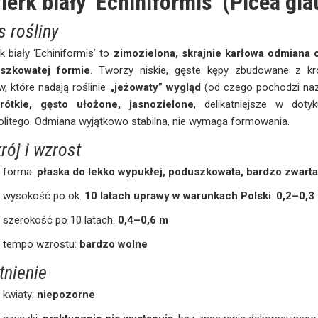
ierk biały ‘Echiniformis’ (Picea gl
s rośliny
k biały ‘Echiniformis’ to
zimozielona, skrajnie karłowa odmiana 
szkowatej formie
. Tworzy niskie, gęste kępy zbudowane z kró
, które nadają roślinie
„jeżowaty” wygląd
(od czego pochodzi naz
rótkie, gęsto ułożone, jasnozielone
, delikatniejsze w doty
litego. Odmiana wyjątkowo stabilna, nie wymaga formowania.
rój i wzrost
forma:
płaska do lekko wypukłej, poduszkowata, bardzo zwart
wysokość po ok.
10 latach uprawy w warunkach Polski
:
0,2–0,3
szerokość po 10 latach:
0,4–0,6 m
tempo wzrostu:
bardzo wolne
tnienie
kwiaty:
niepozorne