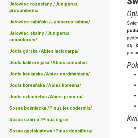
Św
Jałowiec rozesłany /Juniperus
procumbens/
Opi
Jałowiec sabiński /Juniperus sabina/
Świer
podu
Jałowiec skalny /Juniperus
pędów
scopulorum/
są
k
Jodła górska /Abies lasiocarpa/
pospo
Jodła kalifornijska /Abies concolor/
Pok
Jodła kaukaska /Abies nordmaniana/
Jodła koreańska /Abies koreana/
Jodła szlachetna /Abies procera/
Sosna bośniacka /Pinus leucodermis/
Kwi
Sosna czarna /Pinus nigra/
Sosna gęstokiatowa /Pinus densiflora/