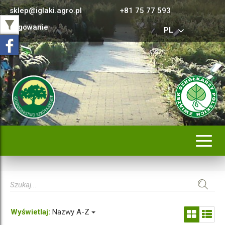
sklep@iglaki.agro.pl
+81 75 77 593
Logowanie
PL
Rozwi
nawig
Wyświetlaj:
Nazwy A-Z