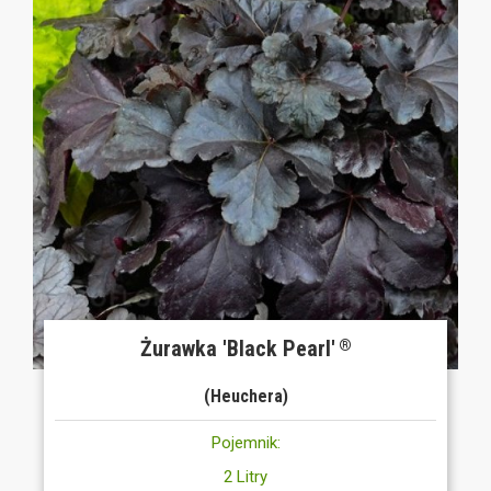
Żurawka 'Black Pearl'
®
(Heuchera)
Pojemnik:
2 Litry