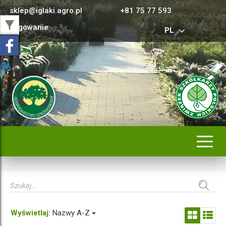
sklep@iglaki.agro.pl
+81 75 77 593
Logowanie
PL
Rozwi
nawig
Wyświetlaj:
Nazwy A-Z