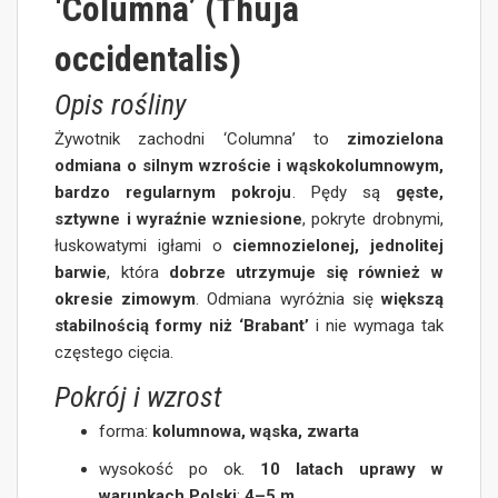
‘Columna’ (Thuja
occidentalis)
Opis rośliny
Żywotnik zachodni ‘Columna’ to
zimozielona
odmiana o silnym wzroście i wąskokolumnowym,
bardzo regularnym pokroju
. Pędy są
gęste,
sztywne i wyraźnie wzniesione
, pokryte drobnymi,
łuskowatymi igłami o
ciemnozielonej, jednolitej
barwie
, która
dobrze utrzymuje się również w
okresie zimowym
. Odmiana wyróżnia się
większą
stabilnością formy niż ‘Brabant’
i nie wymaga tak
częstego cięcia.
Pokrój i wzrost
forma:
kolumnowa, wąska, zwarta
wysokość po ok.
10 latach uprawy w
warunkach Polski
:
4–5 m