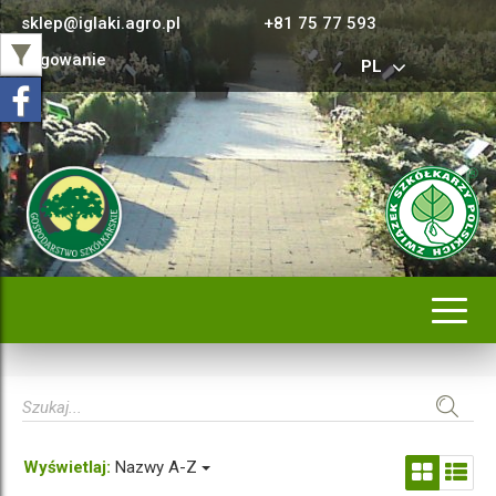
sklep@iglaki.agro.pl
+81 75 77 593
Logowanie
PL
Rozwi
nawig
Wyświetlaj:
Nazwy A-Z