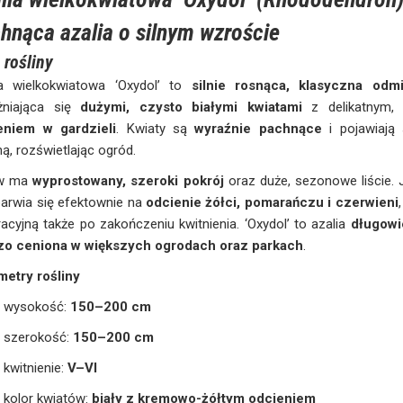
hnąca azalia o silnym wzroście
 rośliny
ia wielkokwiatowa ‘Oxydol’ to
silnie rosnąca, klasyczna odm
żniająca się
dużymi, czysto białymi kwiatami
z delikatnym
eniem w gardzieli
. Kwiaty są
wyraźnie pachnące
i pojawiają 
ą, rozświetlając ogród.
ew ma
wyprostowany, szeroki pokrój
oraz duże, sezonowe liście. Je
arwia się efektownie na
odcienie żółci, pomarańczu i czerwieni
acyjną także po zakończeniu kwitnienia. ‘Oxydol’ to azalia
długowi
zo ceniona w większych ogrodach oraz parkach
.
metry rośliny
wysokość:
150–200 cm
szerokość:
150–200 cm
kwitnienie:
V–VI
kolor kwiatów:
biały z kremowo-żółtym odcieniem