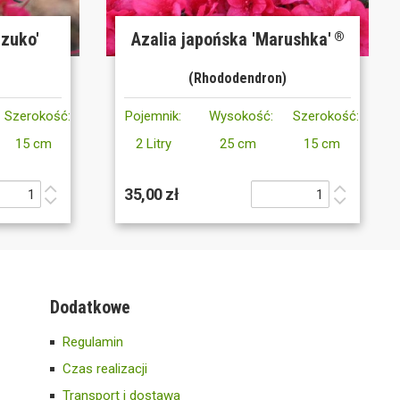
azuko'
Azalia japońska 'Marushka'
®
(Rhododendron)
Szerokość:
Pojemnik:
Wysokość:
Szerokość:
15 cm
2 Litry
25 cm
15 cm
35,00 zł
Dodatkowe
Regulamin
Czas realizacji
Transport i dostawa