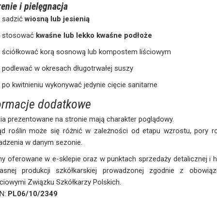
enie i pielęgnacja
sadzić
wiosną lub jesienią
stosować
kwaśne lub lekko kwaśne podłoże
ściółkować korą sosnową lub kompostem liściowym
podlewać w okresach długotrwałej suszy
po kwitnieniu wykonywać jedynie cięcie sanitarne
ormacje dodatkowe
ia prezentowane na stronie mają charakter poglądowy.
ąd roślin może się różnić w zależności od etapu wzrostu, pory 
adzenia w danym sezonie.
ny oferowane w e-sklepie oraz w punktach sprzedaży detalicznej i
asnej produkcji szkółkarskiej prowadzonej zgodnie z obowią
ciowymi Związku Szkółkarzy Polskich.
iN:
PL06/10/2349