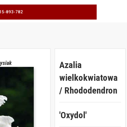
 515-893-782
Azalia
ysiak
wielkokwiatowa
/ Rhododendron
'Oxydol'