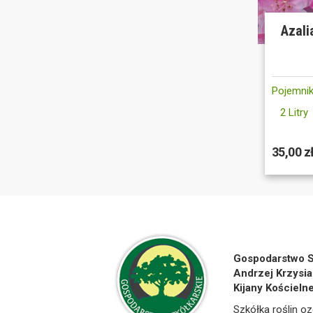
Azali
Pojemnik
2 Litry
35,00 z
Gospodarstwo S
Andrzej Krzysia
Kijany Kościeln
Szkółka roślin oz