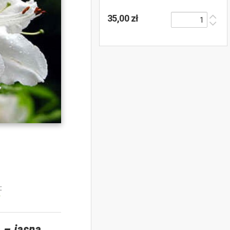
35,00 zł
:
y
 – jasna,