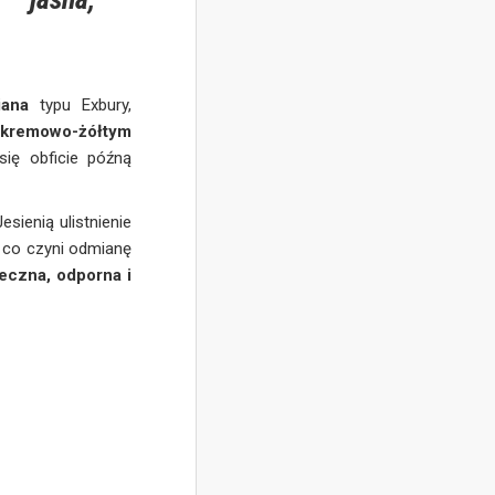
iana
typu Exbury,
,
kremowo-żółtym
się obficie późną
sienią ulistnienie
, co czyni odmianę
eczna, odporna i