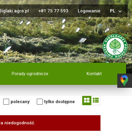
iglaki.agro.pl
+81 75 77 593
Logowanie
PL
Porady ogrodnicze
Kontakt
polecany
tylko dostępne
za niedogodność.