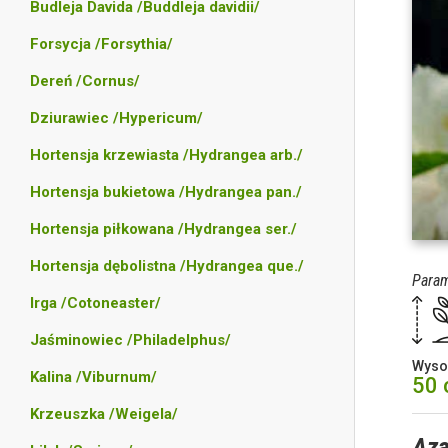
Budleja Davida /Buddleja davidii/
Forsycja /Forsythia/
Dereń /Cornus/
Dziurawiec /Hypericum/
Hortensja krzewiasta /Hydrangea arb./
Hortensja bukietowa /Hydrangea pan./
Hortensja piłkowana /Hydrangea ser./
Hortensja dębolistna /Hydrangea que./
Param
Irga /Cotoneaster/
Jaśminowiec /Philadelphus/
Wyso
Kalina /Viburnum/
50
Krzeuszka /Weigela/
Aza