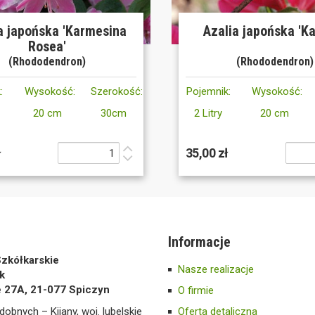
a japońska 'Karmesina
Azalia japońska 'K
Rosea'
(Rhododendron)
(Rhododendron)
:
Wysokość:
Szerokość:
Pojemnik:
Wysokość:
20 cm
30cm
2 Litry
20 cm
ł
35,00 zł
Informacje
zkółkarskie
Nasze realizacje
k
e 27A, 21-077 Spiczyn
O firmie
dobnych – Kijany, woj. lubelskie
Oferta detaliczna