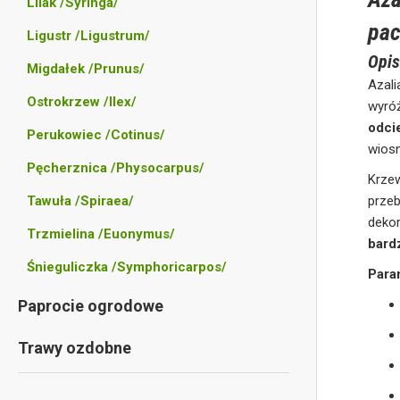
Lilak /Syringa/
pac
Ligustr /Ligustrum/
Opis
Migdałek /Prunus/
Azal
Ostrokrzew /Ilex/
wyró
odci
Perukowiec /Cotinus/
wiosn
Pęcherznica /Physocarpus/
Krz
Tawuła /Spiraea/
przeb
dekor
Trzmielina /Euonymus/
bard
Śnieguliczka /Symphoricarpos/
Para
Paprocie ogrodowe
Trawy ozdobne