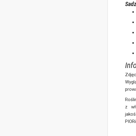
Sadz
Inf
Zdjęc
Wygl
prow
Rośli
z wł
jakoś
PIOR