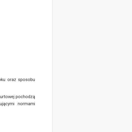
roku oraz sposobu
 hurtowej pochodzą
zującymi normami