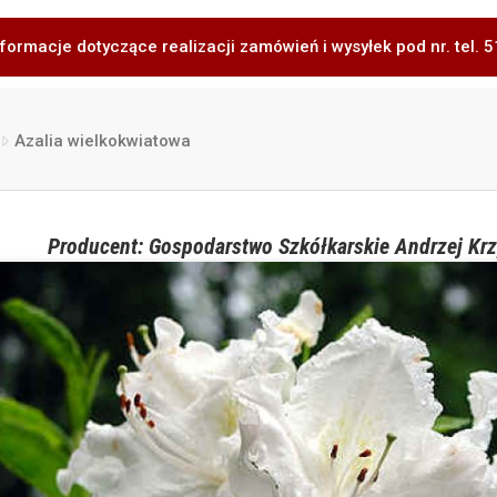
formacje dotyczące realizacji zamówień i wysyłek pod nr. tel.
Azalia wielkokwiatowa
Producent: Gospodarstwo Szkółkarskie Andrzej Krz