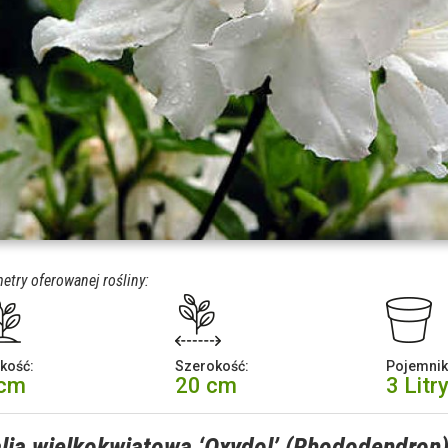
etry oferowanej rośliny:
kość:
Szerokość:
Pojemnik
 cm
20 cm
3 Litr
lia wielkokwiatowa ‘Oxydol’ (Rhododendron)