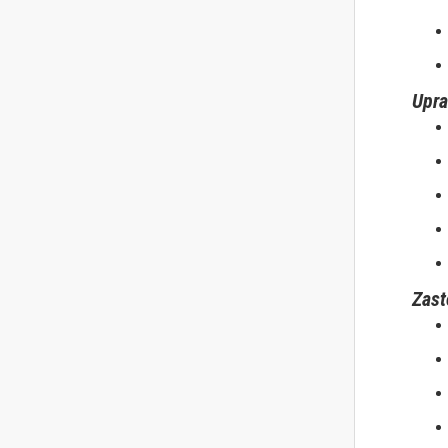
Upra
Zast