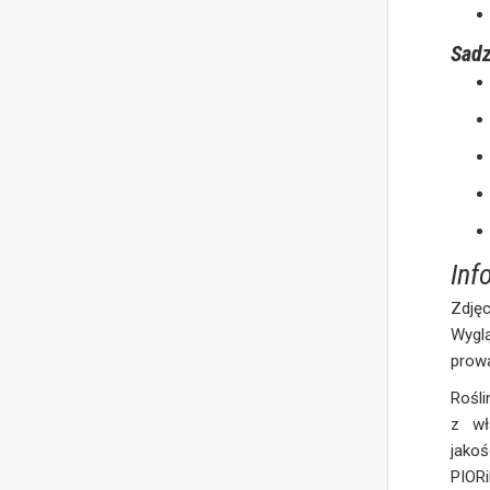
Sadz
Inf
Zdjęc
Wygl
prow
Rośli
z wł
jakoś
PIOR