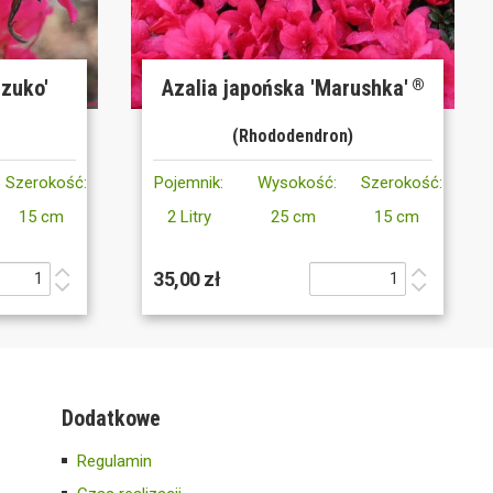
azuko'
Azalia japońska 'Marushka'
®
(Rhododendron)
Szerokość:
Pojemnik:
Wysokość:
Szerokość:
15 cm
2 Litry
25 cm
15 cm
35,00 zł
Dodatkowe
Regulamin