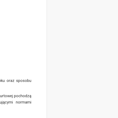
roku oraz sposobu
 hurtowej pochodzą
zującymi normami