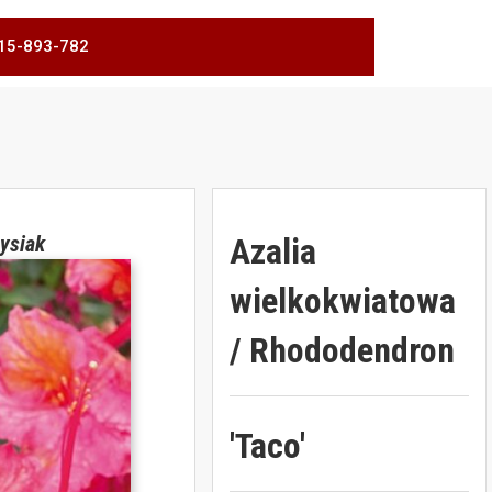
 515-893-782
Azalia
ysiak
wielkokwiatowa
/ Rhododendron
'Taco'