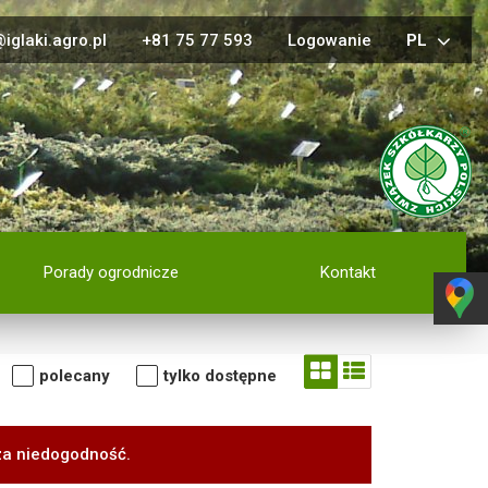
iglaki.agro.pl
+81 75 77 593
Logowanie
PL
Porady ogrodnicze
Kontakt
polecany
tylko dostępne
za niedogodność.