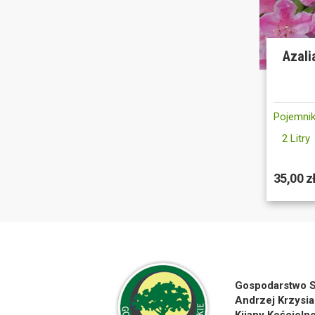
Azali
Pojemnik
2 Litry
35,00 z
Gospodarstwo S
Andrzej Krzysia
Kijany Kościeln