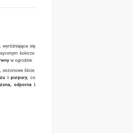
–
, wyróżniająca się
syconym kolorze.
rwny
w ogrodzie.
 sezonowe liście.
zu i purpury
, co
zona, odporna i