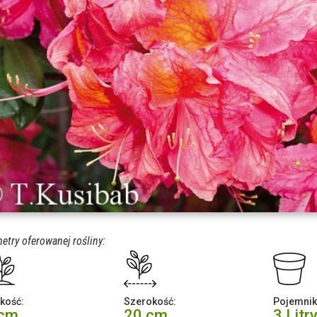
etry oferowanej rośliny:
kość:
Szerokość:
Pojemnik
 cm
20 cm
3 Litr