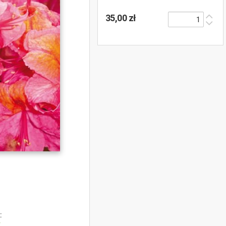
35,00 zł
:
y