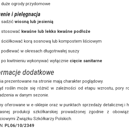
duże ogrody przydomowe
enie i pielęgnacja
sadzić
wiosną lub jesienią
stosować
kwaśne lub lekko kwaśne podłoże
ściółkować korą sosnową lub kompostem liściowym
podlewać w okresach długotrwałej suszy
po kwitnieniu wykonywać wyłącznie
cięcie sanitarne
ormacje dodatkowe
ia prezentowane na stronie mają charakter poglądowy.
ąd roślin może się różnić w zależności od etapu wzrostu, pory 
adzenia w danym sezonie.
ny oferowane w e-sklepie oraz w punktach sprzedaży detalicznej i
asnej produkcji szkółkarskiej prowadzonej zgodnie z obowią
ciowymi Związku Szkółkarzy Polskich.
iN:
PL06/10/2349