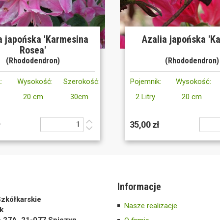
a japońska 'Karmesina
Azalia japońska 'K
Rosea'
(Rhododendron)
(Rhododendron)
:
Wysokość:
Szerokość:
Pojemnik:
Wysokość:
20 cm
30cm
2 Litry
20 cm
ł
35,00 zł
Informacje
zkółkarskie
Nasze realizacje
k
e 27A, 21-077 Spiczyn