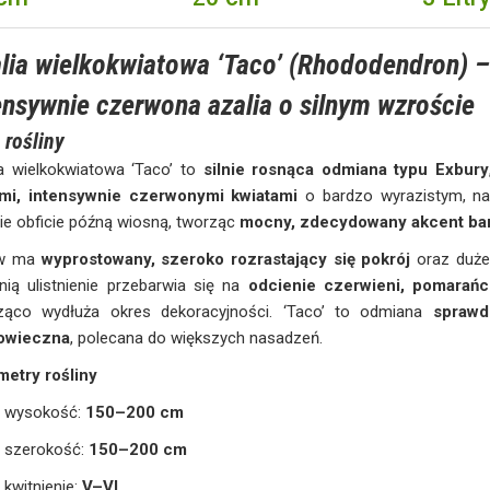
lia wielkokwiatowa ‘Taco’ (Rhododendron) 
ensywnie czerwona azalia o silnym wzroście
 rośliny
a wielkokwiatowa ‘Taco’ to
silnie rosnąca odmiana typu Exbury
mi, intensywnie czerwonymi kwiatami
o bardzo wyrazistym, na
ie obficie późną wiosną, tworząc
mocny, zdecydowany akcent ba
ew ma
wyprostowany, szeroko rozrastający się pokrój
oraz duże,
nią ulistnienie przebarwia się na
odcienie czerwieni, pomarańc
ząco wydłuża okres dekoracyjności. ‘Taco’ to odmiana
sprawd
owieczna
, polecana do większych nasadzeń.
metry rośliny
wysokość:
150–200 cm
szerokość:
150–200 cm
kwitnienie:
V–VI