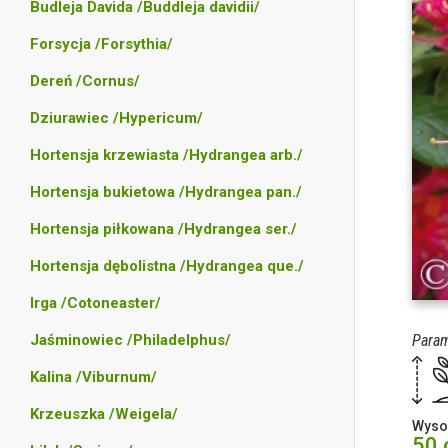
Budleja Davida /Buddleja davidii/
Forsycja /Forsythia/
Dereń /Cornus/
Dziurawiec /Hypericum/
Hortensja krzewiasta /Hydrangea arb./
Hortensja bukietowa /Hydrangea pan./
Hortensja piłkowana /Hydrangea ser./
Hortensja dębolistna /Hydrangea que./
Irga /Cotoneaster/
Param
Jaśminowiec /Philadelphus/
Kalina /Viburnum/
Krzeuszka /Weigela/
Wyso
50