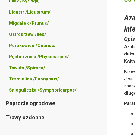
Lilak /Syringa/
Ligustr /Ligustrum/
Aza
Migdałek /Prunus/
int
Ostrokrzew /Ilex/
Opis
Perukowiec /Cotinus/
Azali
duży
Pęcherznica /Physocarpus/
Kwitn
Tawuła /Spiraea/
Krz
Jesie
Trzmielina /Euonymus/
znac
Śnieguliczka /Symphoricarpos/
dług
Paprocie ogrodowe
Para
Trawy ozdobne