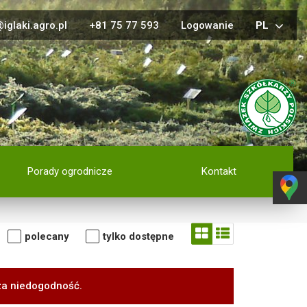
iglaki.agro.pl
+81 75 77 593
Logowanie
PL
Porady ogrodnicze
Kontakt
polecany
tylko dostępne
za niedogodność.