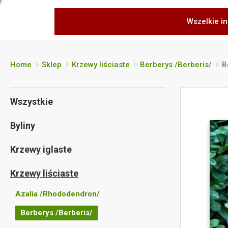
Wszelkie in
Home
Sklep
Krzewy liściaste
Berberys /Berberis/
B
Wszystkie
Byliny
Krzewy iglaste
Krzewy liściaste
Azalia /Rhododendron/
Berberys /Berberis/