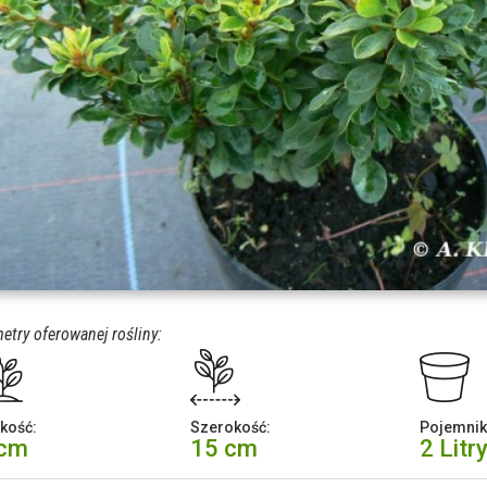
etry oferowanej rośliny:
kość:
Szerokość:
Pojemnik
 cm
15 cm
2 Litr