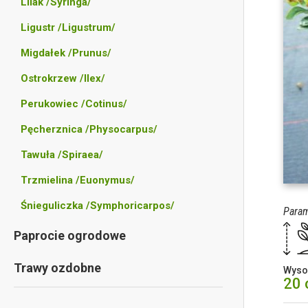
Lilak /Syringa/
Ligustr /Ligustrum/
Migdałek /Prunus/
Ostrokrzew /Ilex/
Perukowiec /Cotinus/
Pęcherznica /Physocarpus/
Tawuła /Spiraea/
Trzmielina /Euonymus/
Śnieguliczka /Symphoricarpos/
Param
Paprocie ogrodowe
Trawy ozdobne
Wyso
20