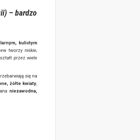
ii) – bardzo
larnym, kulistym
zew tworzy niskie,
ształt przez wiele
rzebarwiają się na
bne, żółte kwiaty
,
miana
niezawodna,