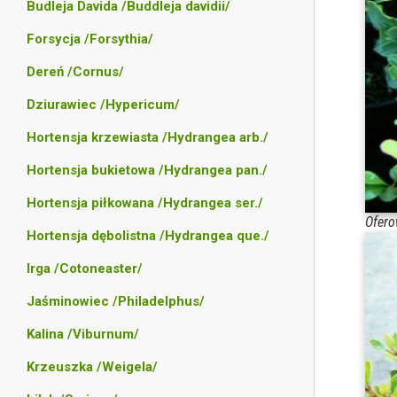
Budleja Davida /Buddleja davidii/
Forsycja /Forsythia/
Dereń /Cornus/
Dziurawiec /Hypericum/
Hortensja krzewiasta /Hydrangea arb./
Hortensja bukietowa /Hydrangea pan./
Hortensja piłkowana /Hydrangea ser./
Ofero
Hortensja dębolistna /Hydrangea que./
Irga /Cotoneaster/
Jaśminowiec /Philadelphus/
Kalina /Viburnum/
Krzeuszka /Weigela/