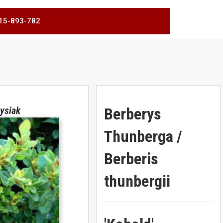
 515-893-782
Berberys
ysiak
Thunberga /
Berberis
thunbergii