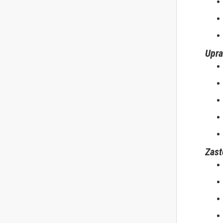
Upra
Zast