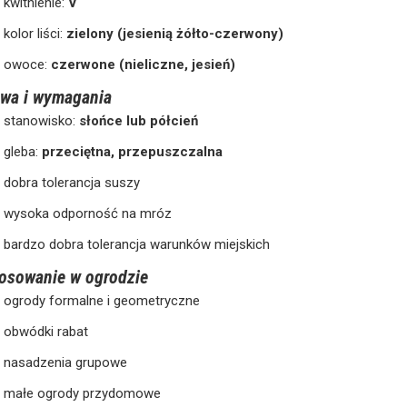
kwitnienie:
V
kolor liści:
zielony (jesienią żółto-czerwony)
owoce:
czerwone (nieliczne, jesień)
wa i wymagania
stanowisko:
słońce lub półcień
gleba:
przeciętna, przepuszczalna
dobra tolerancja suszy
wysoka odporność na mróz
bardzo dobra tolerancja warunków miejskich
osowanie w ogrodzie
ogrody formalne i geometryczne
obwódki rabat
nasadzenia grupowe
małe ogrody przydomowe