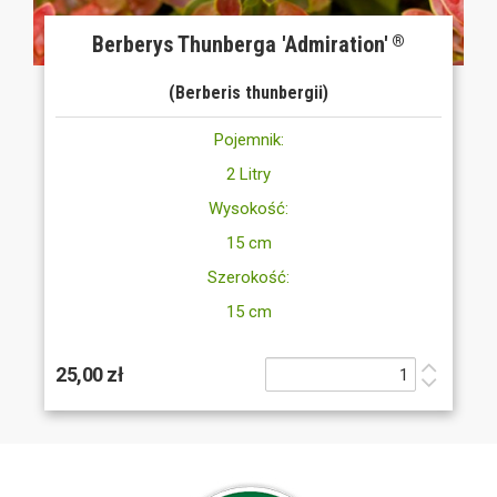
Berberys Thunberga 'Admiration'
®
(Berberis thunbergii)
Pojemnik:
2 Litry
Wysokość:
15 cm
Szerokość:
15 cm
25,00 zł