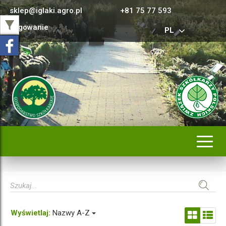
sklep@iglaki.agro.pl
+81 75 77 593
Logowanie
PL
Rozwi
nawig
Wyświetlaj:
Nazwy A-Z