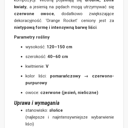
kompozycji. Wiosną pojawiają się
drobne, żółte
kwiaty
, a jesienią na pędach mogą utrzymywać się
czerwone owoce
, dodatkowo zwiększające
dekoracyjność. ‘Orange Rocket’ ceniony jest za
nietypową formę i intensywną barwę liści
.
Parametry rośliny
wysokość:
120–150 cm
szerokość:
40–60 cm
kwitnienie:
V
kolor liści:
pomarańczowy → czerwono-
purpurowy
owoce:
czerwone (jesień, nieliczne)
Uprawa i wymagania
stanowisko:
słońce
(najlepsze i najintensywniejsze wybarwienie
liści)