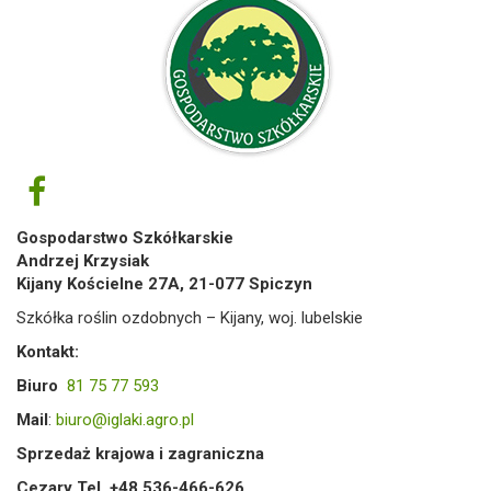
Gospodarstwo Szkółkarskie
Andrzej Krzysiak
Kijany Kościelne 27A, 21-077 Spiczyn
Szkółka roślin ozdobnych – Kijany, woj. lubelskie
Kontakt:
Biuro
81 75 77 593
Mail
:
biuro@iglaki.agro.pl
Sprzedaż krajowa i zagraniczna
Cezary Tel. +48 536-466-626