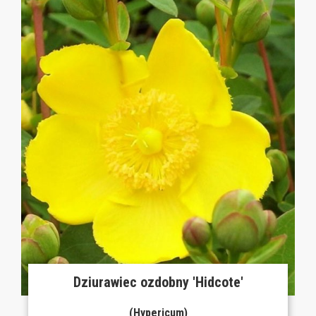
Dziurawiec ozdobny 'Hidcote'
(Hypericum)