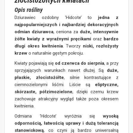
złocistożółtych kwiatach
Opis rośliny
Dziurawiec ozdobny ‘Hidcote’ to
jedna z
najpopularniejszych i najbardziej dekoracyjnych
odmian dziurawca
, ceniona za
duże, intensywnie
żółte kwiaty z wyraźnymi pręcikami
oraz
bardzo
długi okres kwitnienia
. Tworzy
niski, rozłożysty
krzew
o naturalnie gęstym pokroju.
Kwiaty pojawiają się
od czerwca do sierpnia
, a przy
sprzyjających warunkach nawet dłużej. Są
duże,
płaskie, złocistożółte
, silnie kontrastujące z
ciemnozielonymi liśćmi. Liście są
eliptyczne,
skórzaste, półzimozielone
, dzięki czemu krzew
zachowuje atrakcyjny wygląd także poza okresem
kwitnienia.
Odmiana ‘Hidcote’ wyróżnia się
wysoką
odpornością, łatwością uprawy i dużą tolerancją
stanowiskową
, co czyni ją bardzo uniwersalną