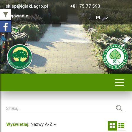
sklep@iglaki.agro.pl
+81 75 77 593
Logowanie
PL
Rozwi
nawig
Wyświetlaj:
Nazwy A-Z