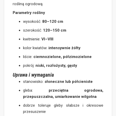
rośliną ogrodową.
Parametry rośliny
wysokość:
80–120 cm
szerokość:
120–150 cm
kwitnienie:
VI–VIII
kolor kwiatów:
intensywnie żółty
liście:
ciemnozielone, półzimozielone
pokrój:
niski, rozłożysty, gęsty
Uprawa i wymagania
stanowisko:
słoneczne lub półcieniste
gleba:
przeciętna ogrodowa,
przepuszczalna, umiarkowanie wilgotna
dobrze toleruje gleby słabsze i okresowe
przesuszenie