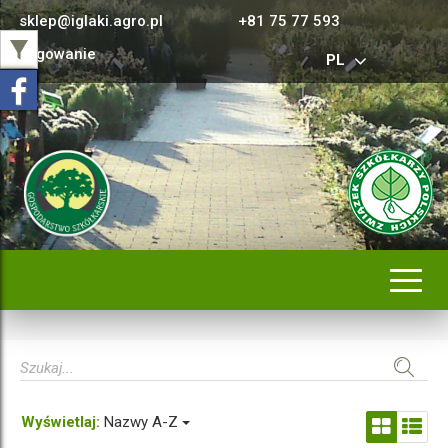
sklep@iglaki.agro.pl
+81 75 77 593
Logowanie
PL
Rozwi
nawig
Wyświetlaj:
Nazwy A-Z