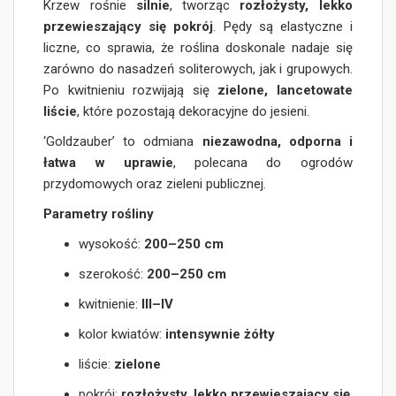
Krzew rośnie
silnie
, tworząc
rozłożysty, lekko
przewieszający się pokrój
. Pędy są elastyczne i
liczne, co sprawia, że roślina doskonale nadaje się
zarówno do nasadzeń soliterowych, jak i grupowych.
Po kwitnieniu rozwijają się
zielone, lancetowate
liście
, które pozostają dekoracyjne do jesieni.
‘Goldzauber’ to odmiana
niezawodna, odporna i
łatwa w uprawie
, polecana do ogrodów
przydomowych oraz zieleni publicznej.
Parametry rośliny
wysokość:
200–250 cm
szerokość:
200–250 cm
kwitnienie:
III–IV
kolor kwiatów:
intensywnie żółty
liście:
zielone
pokrój:
rozłożysty, lekko przewieszający się