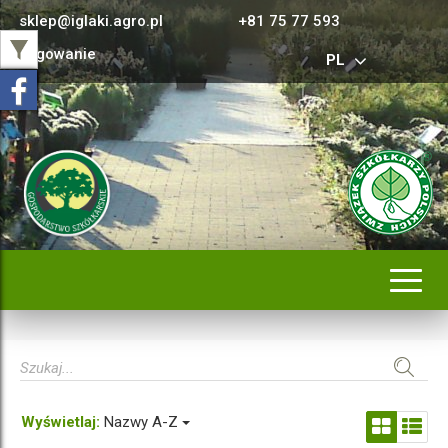
sklep@iglaki.agro.pl
+81 75 77 593
Logowanie
PL
Rozwi
nawig
Wyświetlaj:
Nazwy A-Z