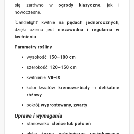
się zarówno w
ogrody klasyczne
, jak i
nowoczesne.
‘Candlelight’ kwitnie
na pędach jednorocznych
,
dzięki czemu jest
niezawodna i regularna w
kwitnieniu
.
Parametry rośliny
wysokość:
150–180 cm
szerokość:
120–150 cm
kwitnienie:
VII–IX
kolor kwiatów:
kremowo-biały → delikatnie
różowy
pokrój:
wyprostowany, zwarty
Uprawa i wymagania
stanowisko:
słońce lub półcień
gleba:
żyzna, próchniczna, umiarkowanie