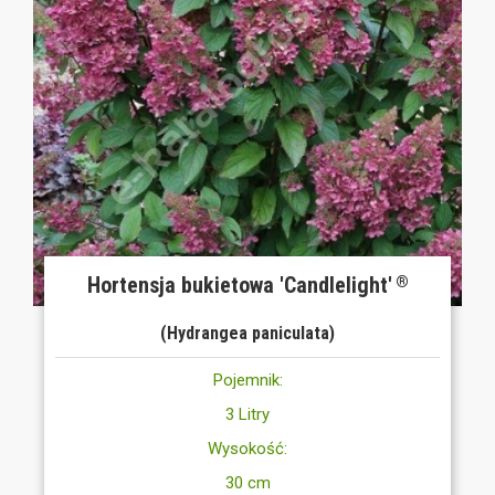
Hortensja bukietowa 'Candlelight'
®
(Hydrangea paniculata)
Pojemnik:
3 Litry
Wysokość:
30 cm