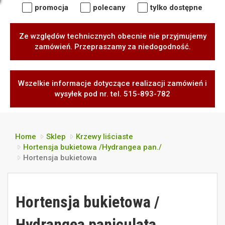
promocja
polecany
tylko dostępne
Ze względów technicznych obecnie nie przyjmujemy
zamówień. Przepraszamy za niedogodność.
Wszelkie informacje dotyczące realizacji zamówień i
wysyłek pod nr. tel. 515-893-782
Home
Sklep
Krzewy liściaste
Hortensja bukietowa /Hydrangea pan./
Hortensja bukietowa
Hortensja bukietowa /
Hydrangea paniculata