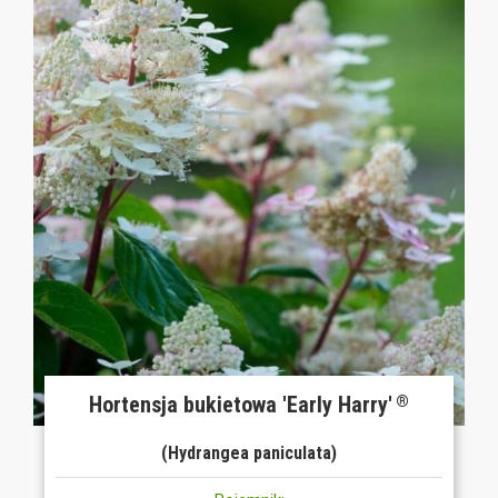
Hortensja bukietowa 'Early Harry'
®
(Hydrangea paniculata)