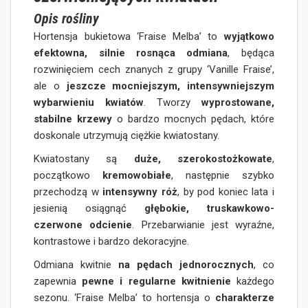
Opis rośliny
Hortensja bukietowa ‘Fraise Melba’ to
wyjątkowo
efektowna, silnie rosnąca odmiana
, będąca
rozwinięciem cech znanych z grupy ‘Vanille Fraise’,
ale o
jeszcze mocniejszym, intensywniejszym
wybarwieniu kwiatów
. Tworzy
wyprostowane,
stabilne krzewy
o bardzo mocnych pędach, które
doskonale utrzymują ciężkie kwiatostany.
Kwiatostany są
duże, szerokostożkowate
,
początkowo
kremowobiałe
, następnie szybko
przechodzą w
intensywny róż
, by pod koniec lata i
jesienią osiągnąć
głębokie, truskawkowo-
czerwone odcienie
. Przebarwianie jest wyraźne,
kontrastowe i bardzo dekoracyjne.
Odmiana kwitnie
na pędach jednorocznych
, co
zapewnia
pewne i regularne kwitnienie
każdego
sezonu. ‘Fraise Melba’ to hortensja o
charakterze