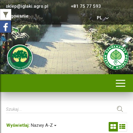
sklep@iglaki.agro.pl
+81 75 77 593
Logowanie
PL
Rozwi
nawig
Wyświetlaj:
Nazwy A-Z