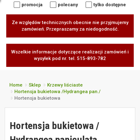
promocja
polecany
tylko dostępne
Ze względów technicznych obecnie nie przyjmujemy
zamówień. Przepraszamy za niedogodność.
Wszelkie informacje dotyczące realizacji zamówień i
wysyłek pod nr. tel. 515-893-782
Home
Sklep
Krzewy liściaste
Hortensja bukietowa /Hydrangea pan./
Hortensja bukietowa
Hortensja bukietowa /
Hydrangea paniculata